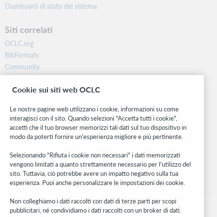
Dashboard di stato del sistema
Siti correlati
OCLC.org
BibFormats
Community
Ricerca
Cookie sui siti web OCLC
WebJunction
Rete sviluppatori
Le nostre pagine web utilizzano i cookie, informazioni su come
interagisci con il sito. Quando selezioni "Accetta tutti i cookie",
Stay in the know.
accetti che il tuo browser memorizzi tali dati sul tuo dispositivo in
modo da poterti fornire un'esperienza migliore e più pertinente.
Ricevi gli ultimi aggiornamenti di prodotti, ricerche, eventi e molto
altro direttamente nella tua casella di posta.
Selezionando "Rifiuta i cookie non necessari" i dati memorizzati
vengono limitati a quanto strettamente necessario per l'utilizzo del
Subscribe now
sito. Tuttavia, ciò potrebbe avere un impatto negativo sulla tua
esperienza. Puoi anche personalizzare le impostazioni dei cookie.
Non colleghiamo i dati raccolti con dati di terze parti per scopi
pubblicitari, né condividiamo i dati raccolti con un broker di dati.