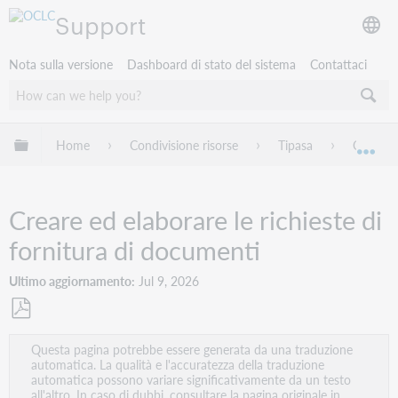
Support
Nota sulla versione
Dashboard di stato del sistema
Contattaci
Espandi/comprimi la gerarchia globale
Home
Condivisione risorse
Tipasa
Consegn
Esp
Creare ed elaborare le richieste di
fornitura di documenti
Ultimo aggiornamento
Jul 9, 2026
Salva
Questa pagina potrebbe essere generata da una traduzione
come
automatica. La qualità e l'accuratezza della traduzione
PDF
automatica possono variare significativamente da un testo
all'altro. In caso di dubbi, consultare la pagina originale in