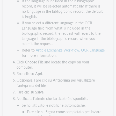
If the language is included in the bibliographic
record, it will be selected automatically. If there is
no language in the bibliographic record, the default
is English.
If you select a different language in the OCR
Language field from what is included in the
bibliographic record, the request will revert to the
language in the bibliographic record when you
submit the request.
Refer to
Article Exchange Workflow, OCR Language
for more information.
Click
Choose File
and locate the copy on your
computer.
Fare clic su
Apri
.
Opzionale. Fare clic su
Anteprima
per visualizzare
l'anteprima del file.
Fare clic su
Salva
.
Notifica all'utente che l'articolo è disponibile.
Se hai attivato le notifiche automatiche:
Fare clic su
Segna come completato
per inviare