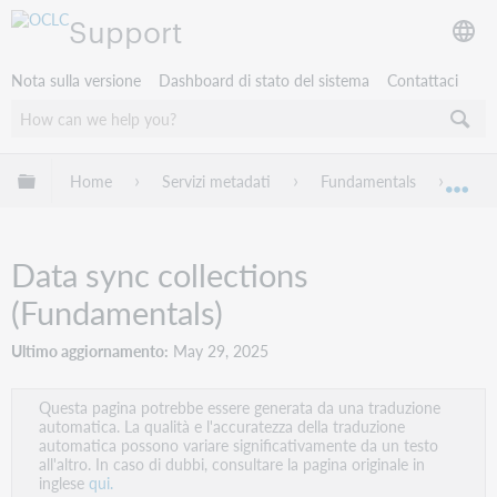
Support
Nota sulla versione
Dashboard di stato del sistema
Contattaci
Espandi/comprimi la gerarchia globale
Home
Servizi metadati
Fundamentals
Worl
Esp
Data sync collections
(Fundamentals)
Ultimo aggiornamento
May 29, 2025
Questa pagina potrebbe essere generata da una traduzione
automatica. La qualità e l'accuratezza della traduzione
automatica possono variare significativamente da un testo
all'altro. In caso di dubbi, consultare la pagina originale in
inglese
qui.