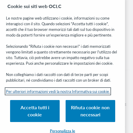
Cookie sui siti web OCLC
WebJunction
Rete sviluppatori
Le nostre pagine web utilizzano i cookie, informazioni su come
interagisci con il sito. Quando selezioni "Accetta tutti i cookie",
Stay in the know.
accetti che il tuo browser memorizzi tali dati sul tuo dispositivo in
modo da poterti fornire un'esperienza migliore e più pertinente.
Ricevi gli ultimi aggiornamenti di prodotti, ricerche, eventi e molto
altro direttamente nella tua casella di posta.
Selezionando "Rifiuta i cookie non necessari" i dati memorizzati
vengono limitati a quanto strettamente necessario per l'utilizzo del
Subscribe now
sito. Tuttavia, ciò potrebbe avere un impatto negativo sulla tua
esperienza. Puoi anche personalizzare le impostazioni dei cookie.
Non colleghiamo i dati raccolti con dati di terze parti per scopi
pubblicitari, né condividiamo i dati raccolti con un broker di dati.
Per ulteriori informazioni vedi la nostra Informativa sui cookie.
© 2026 OCLC
Marchi e/o marchi di servizio nazionali e internazionali di OCLC, Inc. e delle sue
Accetta tutti i
Rifiuta cookie non
affiliate
cookie
necessari
Informativa sui cookie
Elenco e impostazioni dei cookie
Informativa sulla privacy
Dichiarazione di accessibilità
Certificato ISO 27001
Personalizza le