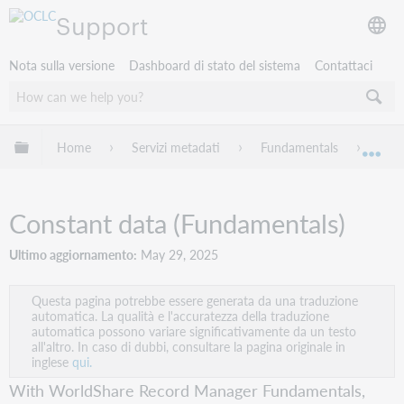
Support
Nota sulla versione
Dashboard di stato del sistema
Contattaci
Espandi/comprimi la gerarchia globale
Home
Servizi metadati
Fundamentals
Worl
Esp
Constant data (Fundamentals)
Ultimo aggiornamento
May 29, 2025
Questa pagina potrebbe essere generata da una traduzione
automatica. La qualità e l'accuratezza della traduzione
automatica possono variare significativamente da un testo
all'altro. In caso di dubbi, consultare la pagina originale in
inglese
qui.
With WorldShare Record Manager Fundamentals,