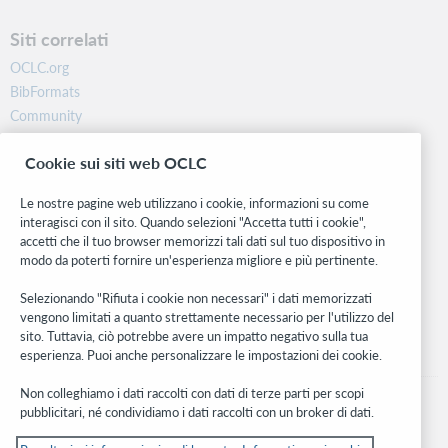
Siti correlati
OCLC.org
BibFormats
Community
Ricerca
Cookie sui siti web OCLC
WebJunction
Rete sviluppatori
Le nostre pagine web utilizzano i cookie, informazioni su come
interagisci con il sito. Quando selezioni "Accetta tutti i cookie",
Stay in the know.
accetti che il tuo browser memorizzi tali dati sul tuo dispositivo in
modo da poterti fornire un'esperienza migliore e più pertinente.
Ricevi gli ultimi aggiornamenti di prodotti, ricerche, eventi e molto
altro direttamente nella tua casella di posta.
Selezionando "Rifiuta i cookie non necessari" i dati memorizzati
vengono limitati a quanto strettamente necessario per l'utilizzo del
Subscribe now
sito. Tuttavia, ciò potrebbe avere un impatto negativo sulla tua
esperienza. Puoi anche personalizzare le impostazioni dei cookie.
Non colleghiamo i dati raccolti con dati di terze parti per scopi
pubblicitari, né condividiamo i dati raccolti con un broker di dati.