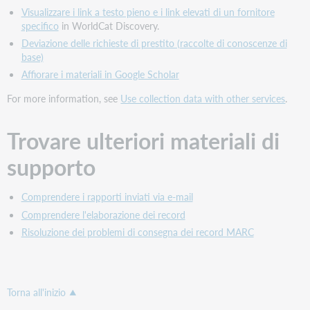
No
Visualizzare i link a testo pieno e i link elevati di un fornitore
specifico
in WorldCat Discovery.
Settimanale
Deviazione delle richieste di prestito (raccolte di conoscenze di
Ebook Central EBA Collezione personalizzata per la
base)
NYU
Affiorare i materiali in Google Scholar
pqebk.eba100000002
For more information, see
Use collection data with other services
.
No
Settimanale
Trovare ulteriori materiali di
Abbonamento a Ebook Central Education
supporto
pqebk.ac10educazione
Comprendere i rapporti inviati via e-mail
No
Comprendere l'elaborazione dei record
Settimanale
Risoluzione dei problemi di consegna dei record MARC
Abbonamento Ebook Central Education -
Internazionale
pqebk.ac10educationintl
Torna all'inizio
No