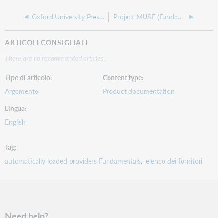
Settimanale
Oxford University Press (Fundamentals)
Project MUSE (Fundamentals)
Abbonamento Ebook Central Electronics
Engineering
ARTICOLI CONSIGLIATI
pqebk.corpengelec
There are no recommended articles.
No
Tipo di articolo
Content type
Settimanale
Argomento
Product documentation
Abbonamento ebook Ebook Central per lo sviluppo
dei dipendenti
Lingua
English
pqebk.corpempdev
No
Tag
Settimanale
automatically loaded providers Fundamentals
elenco dei fornitori
Ebook Central Engineering & Industrial
Management Ebook Subscription
pqebk.corpengrgmgt
No
Need help?