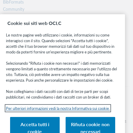
BibFormats
Settimanale
Community
Ricerca
Abbonamento Ebook Central Environmental
Cookie sui siti web OCLC
Engineering
WebJunction
Rete sviluppatori
pqebk.corpengenvir
Le nostre pagine web utilizzano i cookie, informazioni su come
interagisci con il sito. Quando selezioni "Accetta tutti i cookie",
No
Stay in the know.
accetti che il tuo browser memorizzi tali dati sul tuo dispositivo in
Settimanale
modo da poterti fornire un'esperienza migliore e più pertinente.
Ricevi gli ultimi aggiornamenti di prodotti, ricerche, eventi e molto
altro direttamente nella tua casella di posta.
Abbonamento ebook a Ebook Central Finance
Selezionando "Rifiuta i cookie non necessari" i dati memorizzati
vengono limitati a quanto strettamente necessario per l'utilizzo del
pqebk.corpbfinance
Subscribe now
sito. Tuttavia, ciò potrebbe avere un impatto negativo sulla tua
esperienza. Puoi anche personalizzare le impostazioni dei cookie.
No
Settimanale
Non colleghiamo i dati raccolti con dati di terze parti per scopi
pubblicitari, né condividiamo i dati raccolti con un broker di dati.
Abbonamento Ebook Central Food Science
Engineering
Per ulteriori informazioni vedi la nostra Informativa sui cookie.
© 2026 OCLC
pqebk.corpfoodsci
Marchi e/o marchi di servizio nazionali e internazionali di OCLC, Inc. e delle sue
Accetta tutti i
Rifiuta cookie non
No
affiliate
cookie
necessari