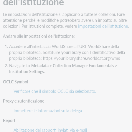
dell'istituzione
Ebook Abbonamento al Canada centrale - Collection
Canadienne
Le impostazioni dell'istituzione si applicano a tutte le collezioni. Fare
pqebk.canadasub
attenzione perché le modifiche potrebbero avere un impatto su altre
No
collezioni. Per istruzioni complete, vedere
Impostazioni dell'istituzione
.
Settimanale
Andare alle impostazioni dell'istituzione:
Abbonamento Ebook Central Chemical Engineering
Accedere all'interfaccia WorldShare all'URL WorldShare della
propria biblioteca. Sostituire
yourlibrary
con l'identificativo della
pqebk.corpengchem
propria biblioteca: https://yourlibrary.share.worldcat.org/wms
No
Navigate to
Metadata > Collection Manager Fundamentals >
Institution Settings
.
Settimanale
OCLC Symbol
Abbonamento Ebook Central Ingegneria civile
Verificare che il simbolo OCLC sia selezionato.
pqebk.corpengcivil
Proxy e autenticazione
No
Immettere le informazioni sulla delega
Settimanale
Report
Ebook Collegio Centrale Completo
Abilitazione dei rapporti inviati via e-mail