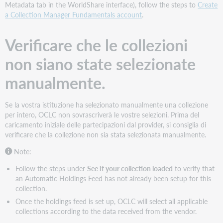
Metadata tab in the WorldShare interface), follow the steps to
Create
ID
a Collection Manager Fundamentals account
.
delle
collezioni
Verificare che le collezioni
Vedere
se
non siano state selezionate
la
collezione
manualmente.
è
stata
caricata
Se la vostra istituzione ha selezionato manualmente una collezione
per intero, OCLC non sovrascriverà le vostre selezioni. Prima del
Configurare
caricamento iniziale delle partecipazioni dal provider, si consiglia di
le
verificare che la collezione non sia stata selezionata manualmente.
impostazioni
dell'istituzione
Note:
Scegliete
le
Follow the steps under
See if your collection loaded
to verify that
istruzioni
an Automatic Holdings Feed has not already been setup for this
più
collection.
adatte
Once the holdings feed is set up, OCLC will select all applicable
alle
collections according to the data received from the vendor.
vostre