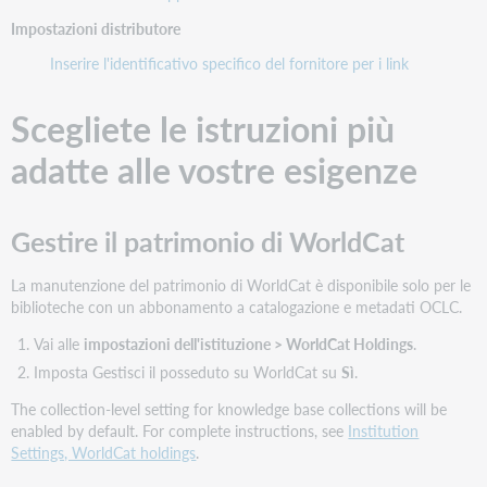
pqebk.commcollege
Impostazioni distributore
No
Inserire l'identificativo specifico del fornitore per i link
Settimanale
Ebook Central College Complete - Internazionale
Scegliete le istruzioni più
pqebk.commcollegeintl
adatte alle vostre esigenze
No
Settimanale
Gestire il patrimonio di WorldCat
Abbonamento ebook Ebook Central Computing
La manutenzione del patrimonio di WorldCat è disponibile solo per le
pqebk.corpcomputing
biblioteche con un abbonamento a catalogazione e metadati OCLC.
No
Vai alle
impostazioni dell'istituzione > WorldCat Holdings
.
Settimanale
Imposta Gestisci il posseduto su WorldCat su
Sì
.
Abbonamento Ebook Central Corporate
The collection-level setting for knowledge base collections will be
Engineering
enabled by default. For complete instructions, see
Institution
Settings, WorldCat holdings
.
pqebk.corpengineerin