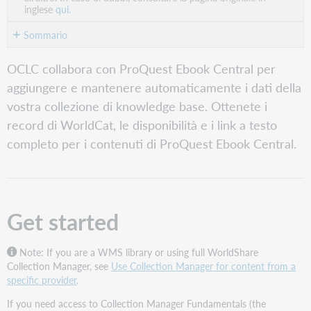
inglese
qui.
Sommario
Get
OCLC collabora con ProQuest Ebook Central per
started
aggiungere e mantenere automaticamente i dati della
Verificare
vostra collezione di knowledge base. Ottenete i
che
le
record di WorldCat, le disponibilità e i link a testo
collezioni
completo per i contenuti di ProQuest Ebook Central.
non
siano
state
selezionate
manualmente.
Get started
Request
an
Automatic
Note: If you are a WMS library or using full WorldShare
Holdings
Collection Manager, see
Use Collection Manager for content from a
Feed
specific provider
.
Nomi
If you need access to Collection Manager Fundamentals (the
e