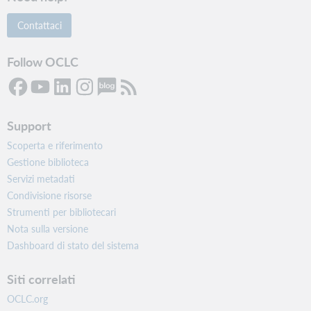
Settimanale
Contattaci
Abbonamento ebook Ebook Central Engineering
Core
Follow OCLC
pqebk.corpengrgcore
No
Settimanale
Support
Ebook Central Engineering Selezionare
Scoperta e riferimento
Abbonamento ebook
Gestione biblioteca
pqebk.corpengrgsel
Servizi metadati
Condivisione risorse
No
Strumenti per bibliotecari
Settimanale
Nota sulla versione
Dashboard di stato del sistema
Abbonamento ebook Ebook Central Engineering
Systems
Siti correlati
pqebk.corpsysengine
OCLC.org
No