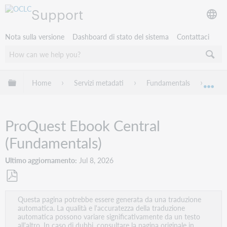
Support
Nota sulla versione
Dashboard di stato del sistema
Contattaci
Espandi/comprimi la gerarchia globale
Home
Servizi metadati
Fundamentals
Worl
Esp
ProQuest Ebook Central
(Fundamentals)
Ultimo aggiornamento
Jul 8, 2026
Salva
Questa pagina potrebbe essere generata da una traduzione
come
automatica. La qualità e l'accuratezza della traduzione
PDF
automatica possono variare significativamente da un testo
all'altro. In caso di dubbi, consultare la pagina originale in