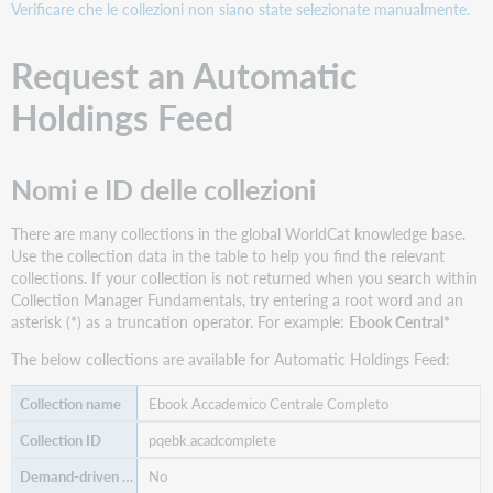
esigenze
Verificare che le collezioni non siano state selezionate manualmente.
Gestire
Request an Automatic
il
patrimonio
Holdings Feed
di
WorldCat
Scarica
i
Nomi e ID delle collezioni
file
Utilizzo
There are many collections in the global WorldCat knowledge base.
dei
Use the collection data in the table to help you find the relevant
dati
collections. If your collection is not returned when you search within
di
Collection Manager Fundamentals, try entering a root word and an
raccolta
asterisk (*) as a truncation operator. For example:
Ebook Central*
con
The below collections are available for Automatic Holdings Feed:
altri
servizi
Ebook Accademico Centrale Completo
Trovare
ulteriori
pqebk.acadcomplete
materiali
di
No