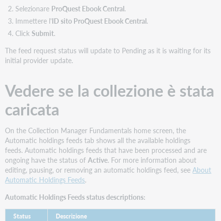
Settimanale
Selezionare
ProQuest Ebook Central
.
Abbonamento ebook Ebook Central Aerospace
Immettere l'
ID sito ProQuest Ebook Central
.
Click
Submit
.
pqebk.corpengaerosp
The feed request status will update to Pending as it is waiting for its
No
initial provider update.
Settimanale
Ebook Central Business Abbonamento completo agli
Vedere se la collezione è stata
ebook
caricata
pqebk.corpbuscomplt
No
On the Collection Manager Fundamentals home screen, the
Automatic holdings feeds tab shows all the available holdings
Settimanale
feeds. Automatic holdings feeds that have been processed and are
Abbonamento Ebook Central Business
ongoing have the status of
Active
. For more information about
editing, pausing, or removing an automatic holdings feed, see
About
pqebk.ac10busecon
Automatic Holdings Feeds
.
No
Automatic Holdings Feeds status descriptions:
Settimanale
Status
Descrizione