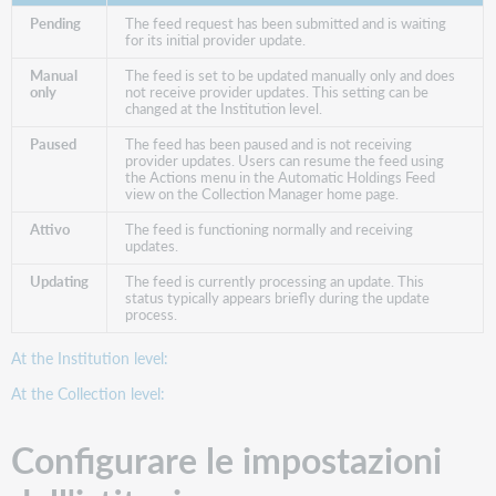
Abbonamento Ebook Central Business -
Internazionale
Pending
The feed request has been submitted and is waiting
for its initial provider update.
pqebk.ac10buseconintl
Manual
The feed is set to be updated manually only and does
only
not receive provider updates. This setting can be
No
changed at the Institution level.
Settimanale
Paused
The feed has been paused and is not receiving
provider updates. Users can resume the feed using
Abbonamento ebook Ebook Central Business
the Actions menu in the Automatic Holdings Feed
Project Management
view on the Collection Manager home page.
pqebk.corppm
Attivo
The feed is functioning normally and receiving
updates.
No
Updating
The feed is currently processing an update. This
Settimanale
status typically appears briefly during the update
process.
Ebook Central Byron Hoyt Abbonamento spartiti
online
At the Institution level:
pqebk.cp10000260
At the Collection level:
No
Configurare le impostazioni
Settimanale