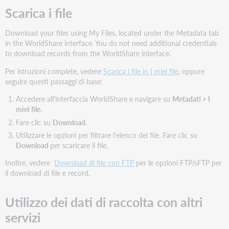
No
Scarica i file
Settimanale
Download your files using My Files, located under the Metadata tab
Ebook Central Custom SME (Society of
in the WorldShare interface. You do not need additional credentials
Manufacturing Engineers) Source™ Abbonamento
agli Ebook
to download records from the WorldShare interface.
pqebk.cp10000760
Per istruzioni complete, vedere
Scarica i file in I miei file
, oppure
seguire questi passaggi di base:
No
Accedere all'interfaccia WorldShare e navigare su
Metadati
> I
Settimanale
miei file
.
Abbonamento Ebook Central Deutsche Sammlung
Fare clic su
Download
.
Ebook
Utilizzare le opzioni per filtrare l'elenco dei file. Fare clic su
Download
per scaricare il file.
pqebk.germansubsc
Inoltre, vedere
Download di file con FTP
per le opzioni FTP/sFTP per
No
il download di file e record.
Settimanale
Ebook Centrale Diversità, equità, & Inclusione
Utilizzo dei dati di raccolta con altri
servizi
pqebk.dei