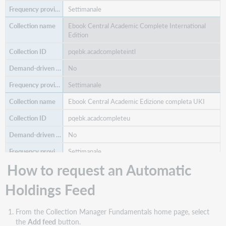
supporto
Settimanale
Ebook Central Academic Complete International
Edition
pqebk.acadcompleteintl
No
Settimanale
Ebook Central Academic Edizione completa UKI
pqebk.acadcompleteu
No
Settimanale
How to request an Automatic
Ebook Accademico centrale completo, edizione
Medio Oriente
Holdings Feed
pqebk.actechknowledg
No
From the Collection Manager Fundamentals home page, select
the
Add feed
button.