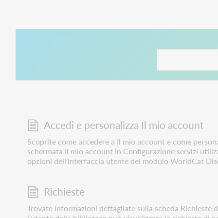
Questo collegamen
Accedi e personalizza Il mio account
Scoprite come accedere a Il mio account e come personal
schermata Il mio account in Configurazione servizi utiliz
opzioni dell'interfaccia utente del modulo WorldCat Di
Richieste
Trovate informazioni dettagliate sulla scheda Richieste 
l'utente della biblioteca può visualizzare le richieste di 