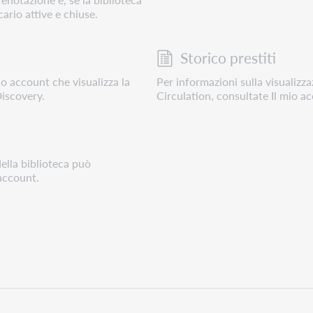
cario attive e chiuse.
Storico prestiti
io account che visualizza la
Per informazioni sulla visualizz
Discovery.
Circulation, consultate Il mio a
della biblioteca può
 account.