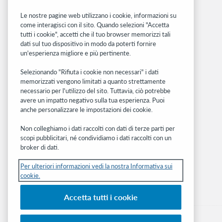
Le nostre pagine web utilizzano i cookie, informazioni su
Siti correlati
come interagisci con il sito. Quando selezioni "Accetta
tutti i cookie", accetti che il tuo browser memorizzi tali
OCLC.org
dati sul tuo dispositivo in modo da poterti fornire
BibFormats
un'esperienza migliore e più pertinente.
Community
Ricerca
Selezionando "Rifiuta i cookie non necessari" i dati
memorizzati vengono limitati a quanto strettamente
WebJunction
necessario per l'utilizzo del sito. Tuttavia, ciò potrebbe
Rete sviluppatori
avere un impatto negativo sulla tua esperienza. Puoi
anche personalizzare le impostazioni dei cookie.
Stay in the know.
Non colleghiamo i dati raccolti con dati di terze parti per
Ricevi gli ultimi aggiornamenti di prodotti,
scopi pubblicitari, né condividiamo i dati raccolti con un
ricerche, eventi e molto altro direttamente
broker di dati.
nella tua casella di posta.
Per ulteriori informazioni vedi la nostra Informativa sui
cookie.
Subscribe now
Accetta tutti i cookie