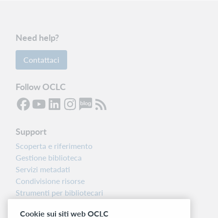
Need help?
Contattaci
Follow OCLC
Support
Scoperta e riferimento
Gestione biblioteca
Servizi metadati
Condivisione risorse
Strumenti per bibliotecari
Nota sulla versione
Cookie sui siti web OCLC
Dashboard di stato del sistema