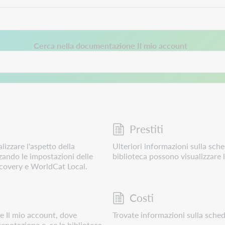
to si apre in una nuova scheda.
Cerca nella documentazione Il mio account
Prestiti
izzare l'aspetto della
Ulteriori informazioni sulla sch
zando le impostazioni delle
biblioteca possono visualizzare l'
scovery e WorldCat Local.
Costi
de Il mio account, dove
Trovate informazioni sulla scheda
prenotazione e, se la biblioteca