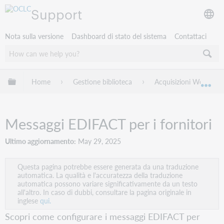
Support
Nota sulla versione
Dashboard di stato del sistema
Contattaci
Espandi/comprimi la gerarchia globale
Home
Gestione biblioteca
Acquisizioni WorldSha
Esp
Messaggi EDIFACT per i fornitori
Ultimo aggiornamento
May 29, 2025
Questa pagina potrebbe essere generata da una traduzione
automatica. La qualità e l'accuratezza della traduzione
automatica possono variare significativamente da un testo
all'altro. In caso di dubbi, consultare la pagina originale in
inglese
qui.
Scopri come configurare i messaggi EDIFACT per