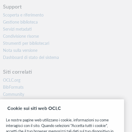
Support
Scoperta e riferimento
Gestione biblioteca
Servizi metadati
Condivisione risorse
Strumenti per bibliotecari
Nota sulla versione
Dashboard di stato del sistema
Siti correlati
OCLC.org
BibFormats
Community
Ricerca
Cookie sui siti web OCLC
WebJunction
Rete sviluppatori
Le nostre pagine web utilizzano i cookie, informazioni su come
interagisci con il sito. Quando selezioni "Accetta tutti i cookie",
Stay in the know.
accetti che il tuo browser memorizzi tali dati sul tuo dispositivo in