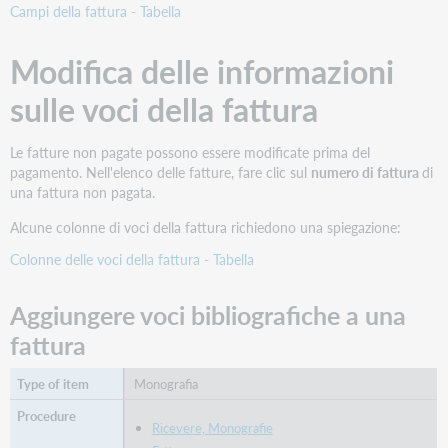
Campi della fattura - Tabella
informazioni
sul
fondo
Modifica delle informazioni
Dividere
sulle voci della fattura
una
fattura
tra
Le fatture non pagate possono essere modificate prima del
più
pagamento. Nell'elenco delle fatture, fare clic sul
numero di fattura
di
fondi
una fattura non pagata.
in
base
Alcune colonne di voci della fattura richiedono una spiegazione:
all'importo
Colonne delle voci della fattura - Tabella
Dividere
una
fattura
Aggiungere voci bibliografiche a una
tra
fattura
più
fondi
Monografia
in
percentuale
Ricevere, Monografie
Selezionare