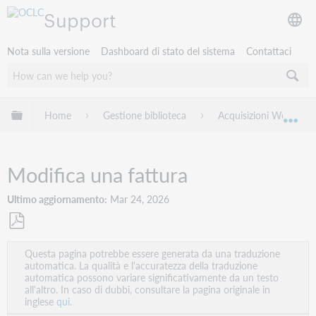
Support
Nota sulla versione
Dashboard di stato del sistema
Contattaci
Espandi/comprimi la gerarchia globale
Home
Gestione biblioteca
Acquisizioni WorldSha
Esp
Modifica una fattura
Ultimo aggiornamento
Mar 24, 2026
Salva
Questa pagina potrebbe essere generata da una traduzione
come
automatica. La qualità e l'accuratezza della traduzione
PDF
automatica possono variare significativamente da un testo
all'altro. In caso di dubbi, consultare la pagina originale in
inglese
qui.