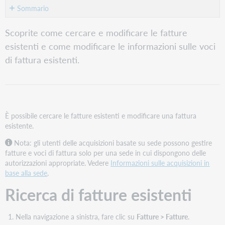
Sommario
Ricerca
Scoprite come cercare e modificare le fatture
di
esistenti e come modificare le informazioni sulle voci
fatture
esistenti
di fattura esistenti.
Modificare
le
fatture
esistenti
Modifica
È possibile cercare le fatture esistenti e modificare una fattura
delle
esistente.
informazioni
Nota: gli utenti delle acquisizioni basate su sede possono gestire
sulle
fatture e voci di fattura solo per una sede in cui dispongono delle
voci
autorizzazioni appropriate. Vedere
Informazioni sulle acquisizioni in
della
base alla sede
.
fattura
Aggiungere
Ricerca di fatture esistenti
voci
bibliografiche
Nella navigazione a sinistra, fare clic su
Fatture > Fatture
.
a