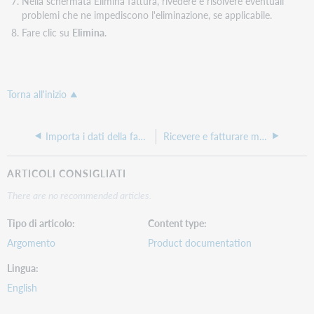
Nella schermata Elimina fattura, rivedere e risolvere eventuali
problemi che ne impediscono l'eliminazione, se applicabile.
Fare clic su
Elimina
.
Torna all'inizio
Importa i dati della fattura dal file EDIFACT
Ricevere e fatturare monografie allo stesso tempo
ARTICOLI CONSIGLIATI
There are no recommended articles.
Tipo di articolo
Content type
Argomento
Product documentation
Lingua
English