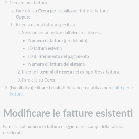
una
Cercare una fattura.
fattura
Fare clic su
Cerca per
visualizzare tutte le fatture.
Aggiungere
Oppure
alla
Ricerca di una fattura specifica.
fattura
Selezionare un indice dall'elenco a discesa.
un
Numero di fattura
(predefinito)
addebito,
un
ID fattura esterna
credito
ID di riferimento del pagamento
o
Numero di fattura del sistema
un
rimborso
Inserite i
termini di ricerca
nel campo Trova fattura.
per
Fare clic su
Cerca
.
un
(Facoltativo
) Filtrare i risultati della ricerca utilizzando i
filtri per le
articolo
fatture
.
non
bibliografico.
Modificare le fatture esistenti
Elimina
item
dalla
Fare clic sul
numero di fattura
e aggiornare i campi della fattura
fattura
desiderati:
Modifica