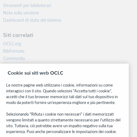
Strumenti per bibliotecari
Nota sulla versione
Dashboard di stato del sistema
Siti correlati
OCLC.org
BibFormats
Community
Ricerca
Cookie sui siti web OCLC
WebJunction
Rete sviluppatori
Le nostre pagine web utilizzano i cookie, informazioni su come
interagisci con il sito. Quando selezioni "Accetta tutti i cookie",
Stay in the know.
accetti che il tuo browser memorizzi tali dati sul tuo dispositivo in
modo da poterti fornire un'esperienza migliore e più pertinente.
Ricevi gli ultimi aggiornamenti di prodotti, ricerche, eventi e molto
altro direttamente nella tua casella di posta.
Selezionando "Rifiuta i cookie non necessari" i dati memorizzati
vengono limitati a quanto strettamente necessario per l'utilizzo del
Subscribe now
sito. Tuttavia, ciò potrebbe avere un impatto negativo sulla tua
esperienza. Puoi anche personalizzare le impostazioni dei cookie.