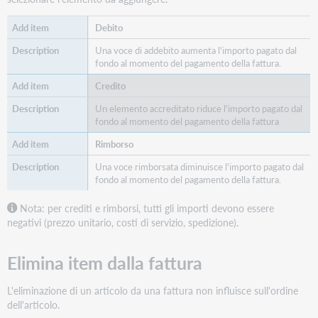
spese
di
Debito
servizio
e
Una voce di addebito aumenta l'importo pagato dal
di
fondo al momento del pagamento della fattura.
spedizione
Credito
per
più
Un elemento accreditato riduce l'importo pagato dal
articoli
fondo al momento del pagamento della fattura
contemporaneamente.
Rimborso
Pagare
la
Una voce rimborsata diminuisce l'importo pagato dal
fattura
fondo al momento del pagamento della fattura.
Impostare
il
Nota: per crediti e rimborsi, tutti gli importi devono essere
numero
negativi (prezzo unitario, costi di servizio, spedizione).
di
voci
Elimina item dalla fattura
della
fattura
L'eliminazione di un articolo da una fattura non influisce sull'ordine
visualizzate
dell'articolo.
Elimina