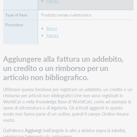
Fattura
i
fondi
da
Prodotto seriale o elettronico
budget
relativi
Ricevi
a
Fattura
differenti
cicli
fiscali
Aggiungere alla fattura un addebito,
per
la
un credito o un rimborso per un
voce
articolo non bibliografico.
di
una
fattura
Utilizzare questa funzione per registrare un addebito, un credito o un
Modificare
rimborso per articoli non bibliografici (che non sono registrati in
le
WorldCat o nella Knowledge Base di WorldCat), come ad esempio le
imposte,
spese di attrezzatura o di legatoria. Gli articoli aggiunti in questo
gli
modo non fanno parte di un ordine, quindi il campo Ordine rimane
sconti
vuoto.
e
Dall'elenco
Aggiungi
(nell'angolo in alto a sinistra sopra la tabella),
le
selezionare l'elemento da aggiungere: