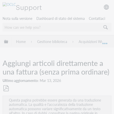
Support
Nota sulla versione
Dashboard di stato del sistema
Contattaci
Espandi/comprimi la gerarchia globale
Home
Gestione biblioteca
Acquisizioni WorldSha
Esp
Aggiungi articoli direttamente a
una fattura (senza prima ordinare)
Ultimo aggiornamento
Mar 13, 2026
Salva
Questa pagina potrebbe essere generata da una traduzione
come
automatica. La qualità e l'accuratezza della traduzione
PDF
automatica possono variare significativamente da un testo
all'altro. In caso di dubbi, consultare la pagina originale in