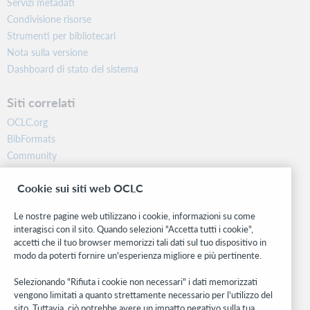
Servizi metadati
Condivisione risorse
Strumenti per bibliotecari
Nota sulla versione
Dashboard di stato del sistema
Siti correlati
OCLC.org
BibFormats
Community
Ricerca
Cookie sui siti web OCLC
WebJunction
Rete sviluppatori
Le nostre pagine web utilizzano i cookie, informazioni su come
interagisci con il sito. Quando selezioni "Accetta tutti i cookie",
Stay in the know.
accetti che il tuo browser memorizzi tali dati sul tuo dispositivo in
modo da poterti fornire un'esperienza migliore e più pertinente.
Ricevi gli ultimi aggiornamenti di prodotti, ricerche, eventi e molto
altro direttamente nella tua casella di posta.
Selezionando "Rifiuta i cookie non necessari" i dati memorizzati
vengono limitati a quanto strettamente necessario per l'utilizzo del
Subscribe now
sito. Tuttavia, ciò potrebbe avere un impatto negativo sulla tua