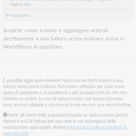
inglese
qui.
Sommario
Ricerca
Scoprite come trovare e aggiungere articoli
di
direttamente a una fattura senza ordinare prima in
fatture
esistenti
WorldShare Acquisitions.
Aggiungere
un
articolo
direttamente
a
È possibile aggiungere elementi risorsa locale direttamente a una
una
fattura senza prima ordinarli. Può essere utilizzato per cose come
fattura
spese di spedizione o di spedizione o per qualsiasi articolo che non
richiede un ordine. Le voci di fattura create con questo processo
sono ancora collegate a una risorsa locale ma non una voce d'ordine.
Nota: gli utenti delle acquisizioni basate su sede possono gestire
fatture e voci di fattura per una sede in cui dispongono delle
autorizzazioni appropriate. Vedere
Informazioni sulle acquisizioni in
base alla sede
.