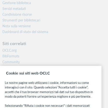
Gestione biblioteca
Servizi metadati
Condivisione risorse
Strumenti per bibliotecari
Nota sulla versione
Dashboard di stato del sistema
Siti correlati
OCLC.org
BibFormats
Community
Ricerca
Cookie sui siti web OCLC
WebJunction
Rete sviluppatori
Le nostre pagine web utilizzano i cookie, informazioni su come
interagisci con il sito. Quando selezioni "Accetta tutti i cookie",
Stay in the know.
accetti che il tuo browser memorizzi tali dati sul tuo dispositivo in
modo da poterti fornire un'esperienza migliore e più pertinente.
Ricevi gli ultimi aggiornamenti di prodotti, ricerche, eventi e molto
altro direttamente nella tua casella di posta.
Selezionando "Rifiuta i cookie non necessari" i dati memorizzati