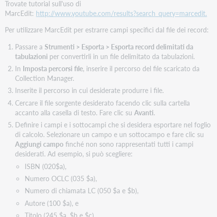
Trovate tutorial sull'uso di
MarcEdit:
http://www.youtube.com/results?search_query=marcedit.
Per utilizzare MarcEdit per estrarre campi specifici dal file dei record:
Passare a
Strumenti > Esporta > Esporta record delimitati da
tabulazioni
per convertirli in un file delimitato da tabulazioni.
In
Imposta percorsi file
, inserire il percorso del file scaricato da
Collection Manager.
Inserite il percorso in cui desiderate produrre i file.
Cercare il file sorgente desiderato facendo clic sulla cartella
accanto alla casella di testo. Fare clic su
Avanti
.
Definire i campi e i sottocampi che si desidera esportare nel foglio
di calcolo. Selezionare un campo e un sottocampo e fare clic su
Aggiungi campo
finché non sono rappresentati tutti i campi
desiderati. Ad esempio, si può scegliere:
ISBN (020$a),
Numero OCLC (035 $a),
Numero di chiamata LC (050 $a e $b),
Autore (100 $a), e
Titolo (245 $a, $b e $c)