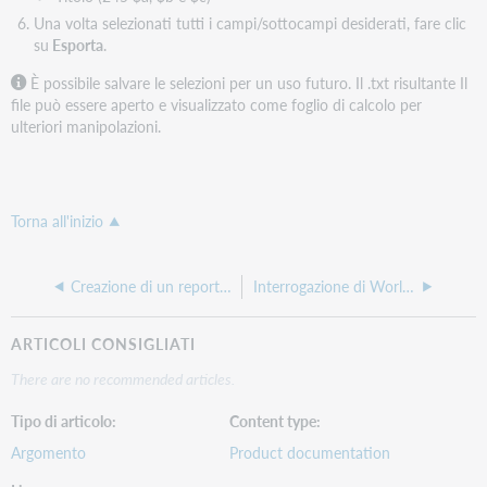
Una volta selezionati tutti i campi/sottocampi desiderati, fare clic
su
Esporta
.
È possibile salvare le selezioni per un uso futuro. Il .txt risultante Il
file può essere aperto e visualizzato come foglio di calcolo per
ulteriori manipolazioni.
Torna all'inizio
Creazione di un report sulle aziende locali utilizzando le raccolte di query
Interrogazione di WorldCat per ottenere i record dei titoli CONTENTdm
ARTICOLI CONSIGLIATI
There are no recommended articles.
Tipo di articolo
Content type
Argomento
Product documentation