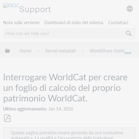
Support
Nota sulla versione
Dashboard di stato del sistema
Contattaci
Espandi/comprimi la gerarchia globale
Home
Servizi metadati
WorldShare Gestione Coll
Esp
Interrogare WorldCat per creare
un foglio di calcolo del proprio
patrimonio WorldCat.
Ultimo aggiornamento
Jan 14, 2026
Salva
Questa pagina potrebbe essere generata da una traduzione
come
automatica. La qualità e l'accuratezza della traduzione