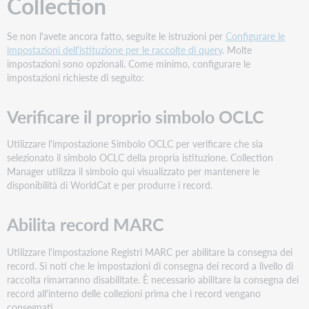
Collection
Creare
una
Se non l'avete ancora fatto, seguite le istruzioni per
Configurare le
raccolta
impostazioni dell'istituzione per le raccolte di query
. Molte
di
impostazioni sono opzionali. Come minimo, configurare le
query
impostazioni richieste di seguito:
per
recuperare
i
Verificare il proprio simbolo OCLC
record
del
Utilizzare l'impostazione Simbolo OCLC per verificare che sia
proprio
selezionato il simbolo OCLC della propria istituzione. Collection
patrimonio.
Manager utilizza il simbolo qui visualizzato per mantenere le
Guarda
disponibilità di WorldCat e per produrre i record.
un
video
Abilita record MARC
Crea
collezioni
Utilizzare l'impostazione Registri MARC per abilitare la consegna dei
di
record. Si noti che le impostazioni di consegna dei record a livello di
query
raccolta rimarranno disabilitate. È necessario abilitare la consegna dei
WorldCat
record all'interno delle collezioni prima che i record vengano
Abilitare
consegnati.