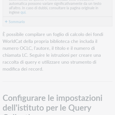
PDF
automatica possono variare significativamente da un testo
all'altro. In caso di dubbi, consultare la pagina originale in
inglese
qui.
Sommario
Configurare
È possibile compilare un foglio di calcolo dei fondi
le
WorldCat della propria biblioteca che includa il
impostazioni
dell'istituto
numero OCLC, l'autore, il titolo e il numero di
per
chiamata LC. Seguire le istruzioni per creare una
le
raccolta di query e utilizzare uno strumento di
Query
Collection
modifica dei record.
Verificare
il
proprio
simbolo
Configurare le impostazioni
OCLC
Abilita
dell'istituto per le Query
record
MARC