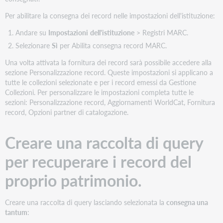
i
record
Per abilitare la consegna dei record nelle impostazioni dell'istituzione:
MARC
Andare su
Impostazioni
dell'istituzione
> Registri MARC.
a
livello
Selezionare
Sì
per Abilita consegna record MARC.
di
Una volta attivata la fornitura dei record sarà possibile accedere alla
collezione
sezione Personalizzazione record. Queste impostazioni si applicano a
Scaricare
tutte le collezioni selezionate e per i record emessi da Gestione
i
Collezioni. Per personalizzare le impostazioni completa tutte le
file
sezioni: Personalizzazione record, Aggiornamenti WorldCat, Fornitura
utilizzando
record, Opzioni partner di catalogazione.
I
miei
Creare una raccolta di query
file
Utilizzate
per recuperare i record del
MarcEdit
per
proprio patrimonio.
estrarre
campi
specifici
Creare una raccolta di query lasciando selezionata la
consegna una
dal
tantum
:
vostro