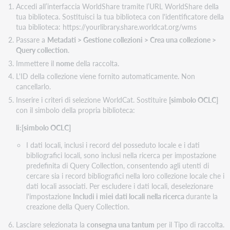
Accedi all’interfaccia WorldShare tramite l’URL WorldShare della
file
tua biblioteca. Sostituisci la tua biblioteca con l'identificatore della
di
tua biblioteca: https://yourlibrary.share.worldcat.org/wms
record.
Passare a
Metadati > Gestione collezioni > Crea una collezione >
Query collection
.
Immettere il
nome
della raccolta.
L'ID della collezione viene fornito automaticamente. Non
cancellarlo.
Inserire i criteri di selezione WorldCat. Sostituire
[simbolo OCLC]
con il simbolo della propria biblioteca:
li:[simbolo OCLC]
I dati locali, inclusi i record del posseduto locale e i dati
bibliografici locali, sono inclusi nella ricerca per impostazione
predefinita di Query Collection, consentendo agli utenti di
cercare sia i record bibliografici nella loro collezione locale che i
dati locali associati. Per escludere i dati locali, deselezionare
l'impostazione
Includi i miei dati locali nella ricerca
durante la
creazione della Query Collection.
Lasciare selezionata la
consegna una tantum
per il Tipo di raccolta.