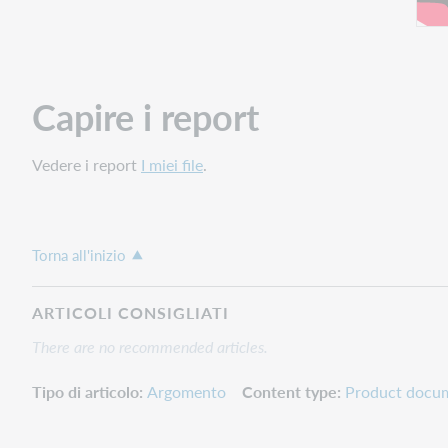
Capire i report
Vedere i report
I miei file
.
Torna all'inizio
ARTICOLI CONSIGLIATI
There are no recommended articles.
Tipo di articolo
Argomento
Content type
Product docu