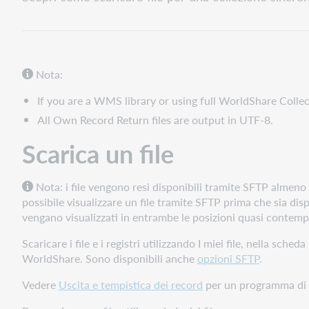
un
file
Informazioni
sulle
colonne
Nota:
di
If you are a WMS library or using full WorldShare Colle
I
miei
All Own Record Return files are output in UTF-8.
file
Scarica un file
Dimensione
del
file
Nota: i file vengono resi disponibili tramite SFTP almeno un
Conservazione
possibile visualizzare un file tramite SFTP prima che sia disp
dei
vengano visualizzati in entrambe le posizioni quasi conte
file
Scaricare i file e i registri utilizzando I miei file, nella sc
Capire
WorldShare. Sono disponibili anche
opzioni SFTP
.
i
report
Vedere
Uscita e tempistica dei record
per un programma di us