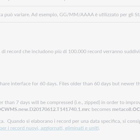
data può variare. Ad esempio, GG/MM/AAAA è utilizzato per gli St
 di record che includono più di 100.000 record verranno suddivisi 
Share interface for 60 days. Files older than 60 days but newer
 than 7 days will be compressed (i.e., zipped) in order to impro
.OCWMS.new.D20170612.T141740.1.mrc
becomes
metacoll.O
 data. Quando si elaborano i record per una data specifica, si cons
 per i record nuovi, aggiornati, eliminati e uniti
.