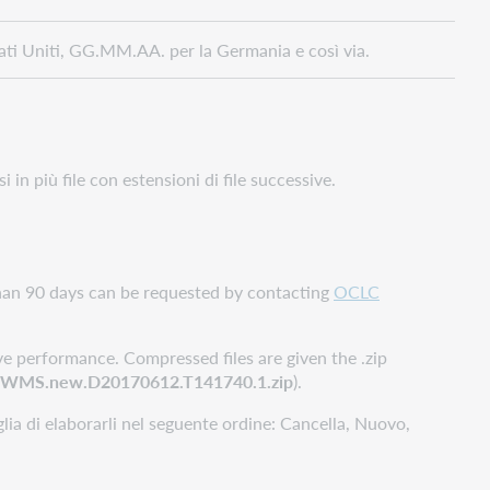
ati Uniti, GG.MM.AA. per la Germania e così via.
in più file con estensioni di file successive.
 than 90 days can be requested by contacting
OCLC
ve performance. Compressed files are given the .zip
CWMS.new.D20170612.T141740.1.zip
).
iglia di elaborarli nel seguente ordine: Cancella, Nuovo,