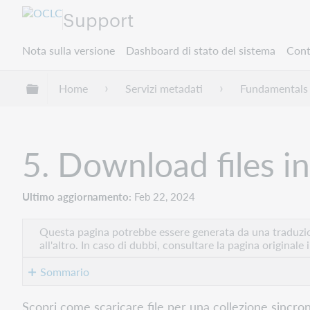
Support
Nota sulla versione
Dashboard di stato del sistema
Cont
Espandi/comprimi la gerarchia globale
Home
Servizi metadati
Fundamentals
5. Download files i
Ultimo aggiornamento
Feb 22, 2024
Questa pagina potrebbe essere generata da una traduzion
all'altro. In caso di dubbi, consultare la pagina originale 
Sommario
Scarica
Scopri come scaricare file per una collezione sincroni