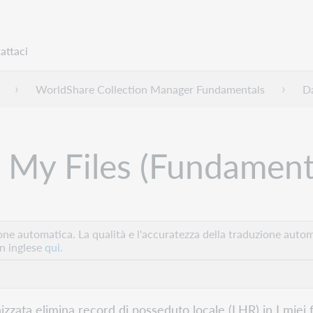
attaci
WorldShare Collection Manager Fundamentals
Da
n My Files (Fundament
e automatica. La qualità e l'accuratezza della traduzione autom
in inglese
qui.
zzata elimina record di posseduto locale (LHR) in I miei f