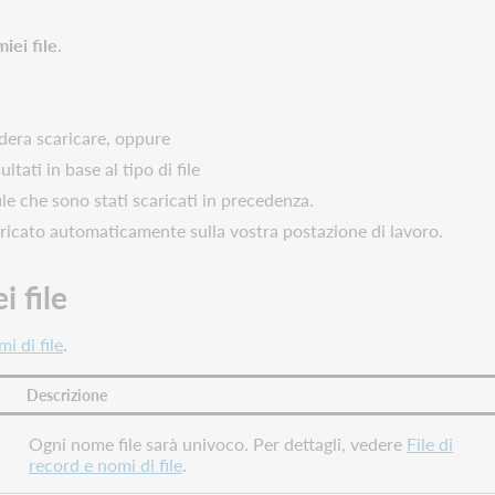
iei file
.
sidera scaricare, oppure
ultati in base al tipo di file
le che sono stati scaricati in precedenza.
scaricato automaticamente sulla vostra postazione di lavoro.
i file
i di file
.
Descrizione
Ogni nome file sarà univoco. Per dettagli, vedere
File di
record e nomi di file
.