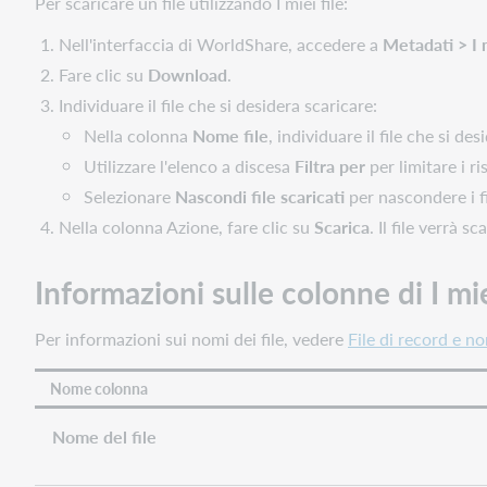
Per scaricare un file utilizzando I miei file:
Nell'interfaccia di WorldShare, accedere a
Metadati > I m
Fare clic su
Download
.
Individuare il file che si desidera scaricare:
Nella colonna
Nome file
, individuare il file che si de
Utilizzare l'elenco a discesa
Filtra per
per limitare i ris
Selezionare
Nascondi file scaricati
per nascondere i fi
Nella colonna Azione, fare clic su
Scarica
. Il file verrà 
Informazioni sulle colonne di I mie
Per informazioni sui nomi dei file, vedere
File di record e nom
Nome colonna
Nome del file