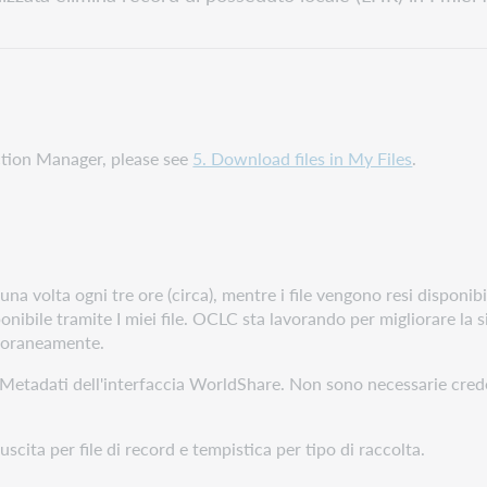
ction Manager, please see
5. Download files in My Files
.
a volta ogni tre ore (circa), mentre i file vengono resi disponibili
onibile tramite I miei file. OCLC sta lavorando per migliorare la s
mporaneamente.
heda Metadati dell'interfaccia WorldShare. Non sono necessarie cred
cita per file di record e tempistica per tipo di raccolta.