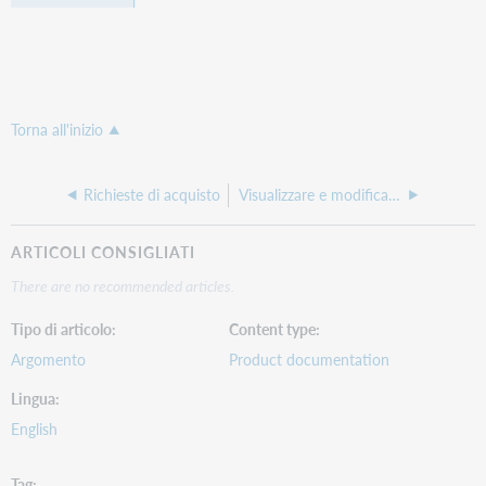
Torna all'inizio
Richieste di acquisto
Visualizzare e modificare una richiesta di acquisto
ARTICOLI CONSIGLIATI
There are no recommended articles.
Tipo di articolo
Content type
Argomento
Product documentation
Lingua
English
Tag