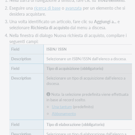
Nella barra di navigazione a sinistra, fare clic su
Trova elementi
.
richiesta
di
Eseguire una
ricerca di base
o
avanzata
per un elemento che si
acquisto
desidera acquistare.
con
Una volta identificato un articolo, fare clic su
Aggiungi a...
e
la
selezionare
Richiesta di acquisto
dal menu a discesa.
base
Nella finestra di dialogo Nuova richiesta di acquisto, compilare i
di
seguenti campi:
conoscenza
WorldCat
ISBN/ ISSN
Filiale
Selezionare un ISBN/ISSN dall'elenco a discesa.
e
scaffale
Tipo di acquisizione (obbligatorio)
predefiniti
Selezionare un tipo di acquisizione dall'elenco a
per
discesa.
le
richieste
Nota: la selezione predefinita viene effettuata
di
in base al record scelto.
acquisto
Una tantum
(predefinito)
Abbonamento
Tipo di elaborazione (obbligatorio)
Selezionare un tipo di elaborazione dall'elenco a