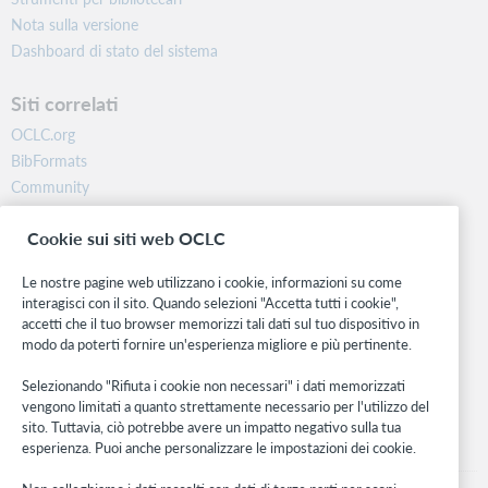
Nota sulla versione
Dashboard di stato del sistema
Siti correlati
OCLC.org
BibFormats
Community
Ricerca
Cookie sui siti web OCLC
WebJunction
Rete sviluppatori
Le nostre pagine web utilizzano i cookie, informazioni su come
interagisci con il sito. Quando selezioni "Accetta tutti i cookie",
Stay in the know.
accetti che il tuo browser memorizzi tali dati sul tuo dispositivo in
modo da poterti fornire un'esperienza migliore e più pertinente.
Ricevi gli ultimi aggiornamenti di prodotti, ricerche, eventi e molto
altro direttamente nella tua casella di posta.
Selezionando "Rifiuta i cookie non necessari" i dati memorizzati
vengono limitati a quanto strettamente necessario per l'utilizzo del
Subscribe now
sito. Tuttavia, ciò potrebbe avere un impatto negativo sulla tua
esperienza. Puoi anche personalizzare le impostazioni dei cookie.