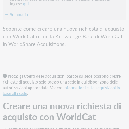
inglese
qui.
Sommario
Creare
Scoprite come creare una nuova richiesta di acquisto
una
con WorldCat o con la Knowledge Base di WorldCat
nuova
richiesta
in WorldShare Acquisitions.
di
acquisto
con
WorldCat
Guarda
Nota: gli utenti delle acquisizioni basate su sede possono creare
un
richieste di acquisto solo presso una sede in cui dispongono delle
video
autorizzazioni appropriate. Vedere
Informazioni sulle acquisizioni in
base alla sede
.
Richieste
di
Creare una nuova richiesta di
acquisto
Creare
acquisto con WorldCat
una
nuova