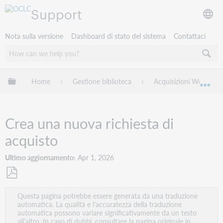
Support
Nota sulla versione
Dashboard di stato del sistema
Contattaci
Espandi/comprimi la gerarchia globale
Home
Gestione biblioteca
Acquisizioni WorldSha
Esp
Crea una nuova richiesta di
acquisto
Ultimo aggiornamento
Apr 1, 2026
Salva
Questa pagina potrebbe essere generata da una traduzione
come
automatica. La qualità e l'accuratezza della traduzione
PDF
automatica possono variare significativamente da un testo
all'altro. In caso di dubbi, consultare la pagina originale in