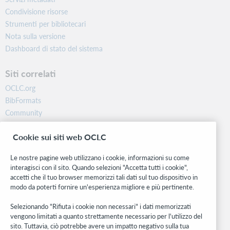
Condivisione risorse
Strumenti per bibliotecari
Nota sulla versione
Dashboard di stato del sistema
Siti correlati
OCLC.org
BibFormats
Community
Ricerca
Cookie sui siti web OCLC
WebJunction
Rete sviluppatori
Le nostre pagine web utilizzano i cookie, informazioni su come
interagisci con il sito. Quando selezioni "Accetta tutti i cookie",
Stay in the know.
accetti che il tuo browser memorizzi tali dati sul tuo dispositivo in
modo da poterti fornire un'esperienza migliore e più pertinente.
Ricevi gli ultimi aggiornamenti di prodotti, ricerche, eventi e molto
altro direttamente nella tua casella di posta.
Selezionando "Rifiuta i cookie non necessari" i dati memorizzati
vengono limitati a quanto strettamente necessario per l'utilizzo del
Subscribe now
sito. Tuttavia, ciò potrebbe avere un impatto negativo sulla tua