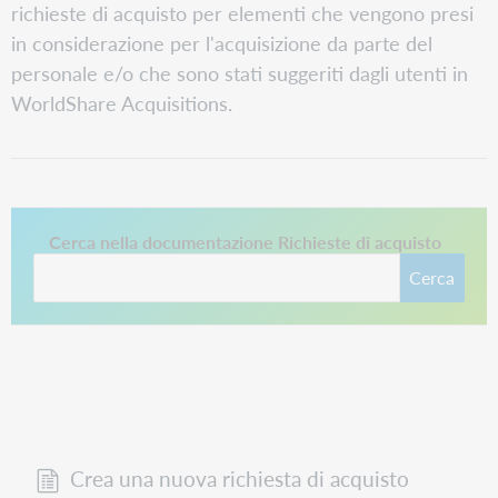
richieste di acquisto per elementi che vengono presi
in considerazione per l'acquisizione da parte del
personale e/o che sono stati suggeriti dagli utenti in
WorldShare Acquisitions.
Questo collegamento si apre in una nuova scheda.
Cerca nella documentazione Richieste di acquisto
Cerca
Crea una nuova richiesta di acquisto