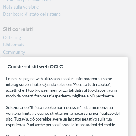
Nota sulla versione
Dashboard di stato del sistema
Siti correlati
OCLC.org
BibFormats
Community
Ricerca
Cookie sui siti web OCLC
WebJunction
Rete sviluppatori
Le nostre pagine web utilizzano i cookie, informazioni su come
interagisci con il sito. Quando selezioni "Accetta tutti i cookie",
Stay in the know.
accetti che il tuo browser memorizzi tali dati sul tuo dispositivo in
modo da poterti fornire un'esperienza migliore e più pertinente.
Ricevi gli ultimi aggiornamenti di prodotti, ricerche, eventi e molto
altro direttamente nella tua casella di posta.
Selezionando "Rifiuta i cookie non necessari" i dati memorizzati
vengono limitati a quanto strettamente necessario per l'utilizzo del
Subscribe now
sito. Tuttavia, ciò potrebbe avere un impatto negativo sulla tua
esperienza. Puoi anche personalizzare le impostazioni dei cookie.