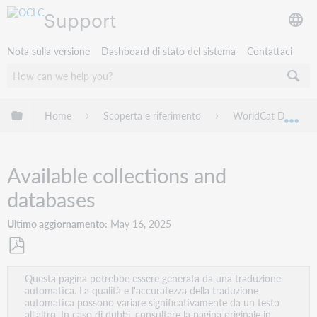
Support
Nota sulla versione
Dashboard di stato del sistema
Contattaci
Espandi/comprimi la gerarchia globale
Home
Scoperta e riferimento
WorldCat Discover
Esp
Available collections and
databases
Ultimo aggiornamento
May 16, 2025
Salva
Questa pagina potrebbe essere generata da una traduzione
come
automatica. La qualità e l'accuratezza della traduzione
PDF
automatica possono variare significativamente da un testo
all'altro. In caso di dubbi, consultare la pagina originale in