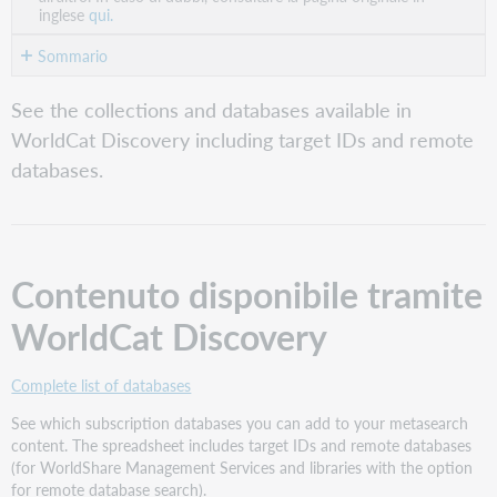
inglese
qui.
Sommario
Contenuto
See the collections and databases available in
disponibile
WorldCat Discovery including target IDs and remote
tramite
WorldCat
databases.
Discovery
Elenchi
correlati
Catalogazione
Contenuto disponibile tramite
e
richiesta
WorldCat Discovery
di
contenuto
elettronico
Complete list of databases
di
metadati
See which subscription databases you can add to your metasearch
content. The spreadsheet includes target IDs and remote databases
(for WorldShare Management Services and libraries with the option
for remote database search).