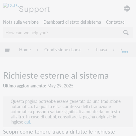
Support
Nota sulla versione
Dashboard di stato del sistema
Contattaci
Espandi/comprimi la gerarchia globale
Home
Condivisione risorse
Tipasa
Richiest
Esp
Richieste esterne al sistema
Ultimo aggiornamento
May 29, 2025
Questa pagina potrebbe essere generata da una traduzione
automatica. La qualità e l'accuratezza della traduzione
automatica possono variare significativamente da un testo
all'altro. In caso di dubbi, consultare la pagina originale in
inglese
qui.
Scopri come tenere traccia di tutte le richieste