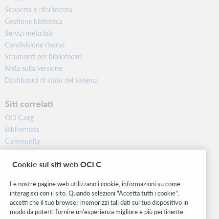
Scoperta e riferimento
Gestione biblioteca
Servizi metadati
Condivisione risorse
Strumenti per bibliotecari
Nota sulla versione
Dashboard di stato del sistema
Siti correlati
OCLC.org
BibFormats
Community
Ricerca
Cookie sui siti web OCLC
WebJunction
Rete sviluppatori
Le nostre pagine web utilizzano i cookie, informazioni su come
interagisci con il sito. Quando selezioni "Accetta tutti i cookie",
Stay in the know.
accetti che il tuo browser memorizzi tali dati sul tuo dispositivo in
modo da poterti fornire un'esperienza migliore e più pertinente.
Ricevi gli ultimi aggiornamenti di prodotti, ricerche, eventi e molto