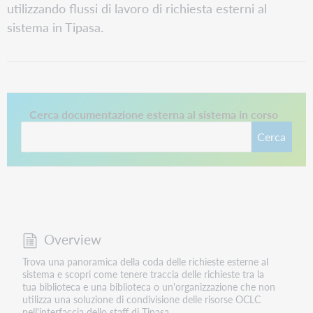
utilizzando flussi di lavoro di richiesta esterni al
sistema in Tipasa.
Questo collegamento si apre in una nuova scheda.
Cerca documentazione esterna al sistema in corso
Cerca
Overview
Trova una panoramica della coda delle richieste esterne al
sistema e scopri come tenere traccia delle richieste tra la
tua biblioteca e una biblioteca o un'organizzazione che non
utilizza una soluzione di condivisione delle risorse OCLC
nell'interfaccia dello staff di Tipasa.