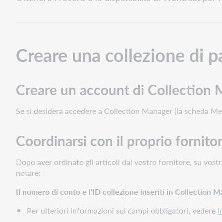
una
collezione
di
partner
di
Creare una collezione di p
catalogazione
Creare
un
Creare un account di Collection
account
di
Se si desidera accedere a Collection Manager (la scheda Met
Collection
Manager
Coordinarsi con il proprio fornito
Coordinarsi
con
Dopo aver ordinato gli articoli dal vostro fornitore, su vostr
il
notare:
proprio
fornitore
Il numero di conto e l'ID collezione inseriti in Collection
Configurare
le
Per ulteriori informazioni sui campi obbligatori, vedere
I
impostazioni