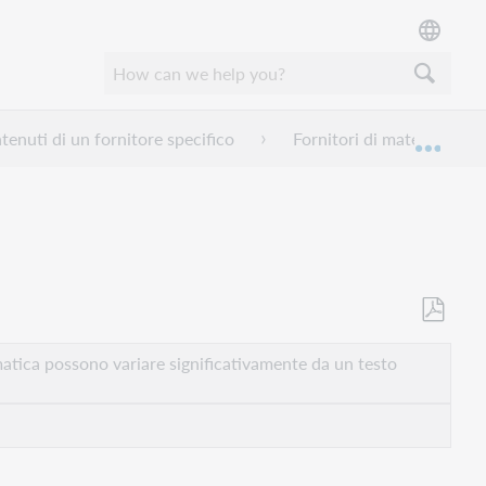
tenuti di un fornitore specifico
Fornitori di materiale per
Espan
Salva
come
atica possono variare significativamente da un testo
PDF