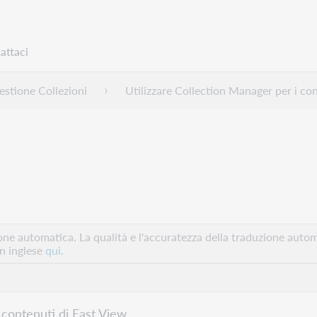
attaci
stione Collezioni
Utilizzare Collection Manager per i con
e automatica. La qualità e l'accuratezza della traduzione autom
in inglese
qui.
 contenuti di East View.