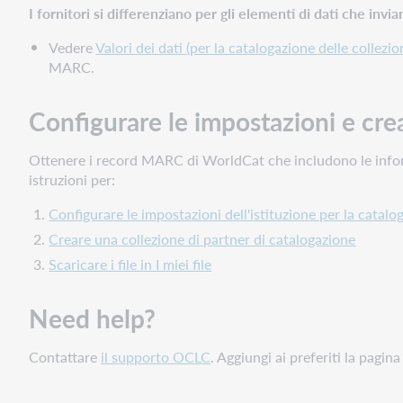
I fornitori si differenziano per gli elementi di dati che inv
e
creare
Vedere
Valori dei dati (per la catalogazione delle collezio
la
MARC.
raccolta
in
Configurare le impostazioni e cre
Collection
Manager
Ottenere i record MARC di WorldCat che includono le inform
Need
istruzioni per:
help?
Configurare le impostazioni dell'istituzione per la catalo
Creare una collezione di partner di catalogazione
Scaricare i file in I miei file
Need help?
Contattare
il supporto OCLC
. Aggiungi ai preferiti la pagin