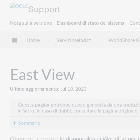
Support
Nota sulla versione
Dashboard di stato del sistema
Cont
Espandi/comprimi la gerarchia globale
Home
Servizi metadati
WorldShare Ge
East View
Ultimo aggiornamento
Jul 10, 2023
Questa pagina potrebbe essere generata da una traduzion
all'altro. In caso di dubbi, consultare la pagina originale 
Sommario
Creare
Ottenere i record e le disponibilità di WorldCat per i