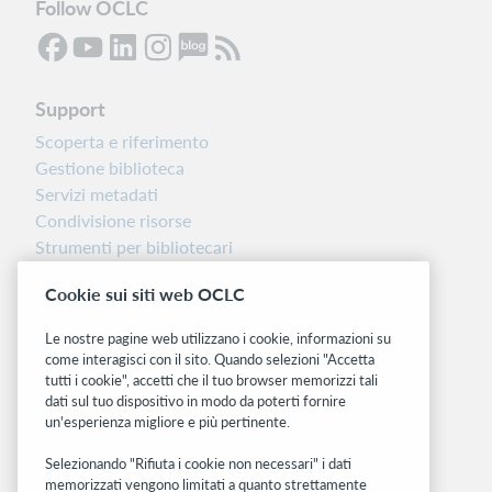
Follow OCLC
Support
Scoperta e riferimento
Gestione biblioteca
Servizi metadati
Condivisione risorse
Strumenti per bibliotecari
Nota sulla versione
Cookie sui siti web OCLC
Dashboard di stato del sistema
Le nostre pagine web utilizzano i cookie, informazioni su
Siti correlati
come interagisci con il sito. Quando selezioni "Accetta
tutti i cookie", accetti che il tuo browser memorizzi tali
OCLC.org
dati sul tuo dispositivo in modo da poterti fornire
BibFormats
un'esperienza migliore e più pertinente.
Community
Ricerca
Selezionando "Rifiuta i cookie non necessari" i dati
memorizzati vengono limitati a quanto strettamente
WebJunction