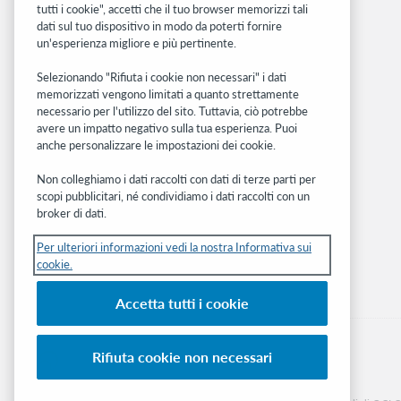
tutti i cookie", accetti che il tuo browser memorizzi tali
OCLC.org
dati sul tuo dispositivo in modo da poterti fornire
BibFormats
un'esperienza migliore e più pertinente.
Community
Ricerca
Selezionando "Rifiuta i cookie non necessari" i dati
memorizzati vengono limitati a quanto strettamente
WebJunction
necessario per l'utilizzo del sito. Tuttavia, ciò potrebbe
Rete sviluppatori
avere un impatto negativo sulla tua esperienza. Puoi
anche personalizzare le impostazioni dei cookie.
Stay in the know.
Non colleghiamo i dati raccolti con dati di terze parti per
Ricevi gli ultimi aggiornamenti di prodotti,
scopi pubblicitari, né condividiamo i dati raccolti con un
ricerche, eventi e molto altro direttamente
broker di dati.
nella tua casella di posta.
Per ulteriori informazioni vedi la nostra Informativa sui
cookie.
Subscribe now
Accetta tutti i cookie
Rifiuta cookie non necessari