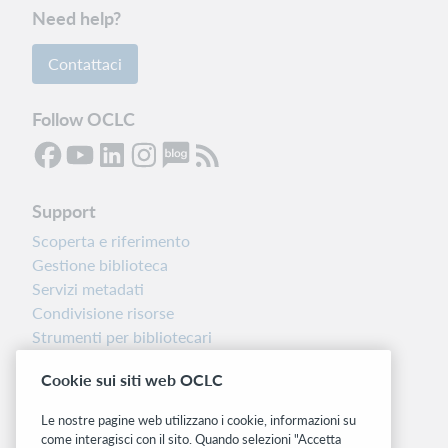
Need help?
Contattaci
Follow OCLC
Support
Scoperta e riferimento
Gestione biblioteca
Servizi metadati
Condivisione risorse
Strumenti per bibliotecari
Nota sulla versione
Cookie sui siti web OCLC
Dashboard di stato del sistema
Le nostre pagine web utilizzano i cookie, informazioni su
Siti correlati
come interagisci con il sito. Quando selezioni "Accetta