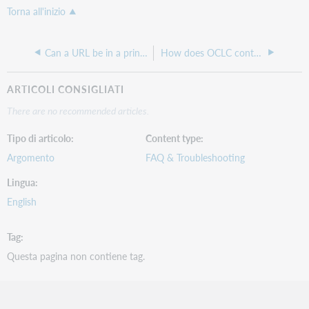
Torna all'inizio
Can a URL be in a print version record?
How does OCLC control headings in WorldCat?
ARTICOLI CONSIGLIATI
There are no recommended articles.
Tipo di articolo
Content type
Argomento
FAQ & Troubleshooting
Lingua
English
Tag
Questa pagina non contiene tag.