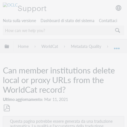
Support
Nota sulla versione
Dashboard di stato del sistema
Contattaci
Espandi/comprimi la gerarchia globale
Home
WorldCat
Metadata Quality
Domand
Esp
Can member institutions delete
local or proxy URLs from the
WorldCat record?
Ultimo aggiornamento
Mar 11, 2021
Salva
Questa pagina potrebbe essere generata da una traduzione
come
automatica. La qualità e l'accuratezza della traduzione