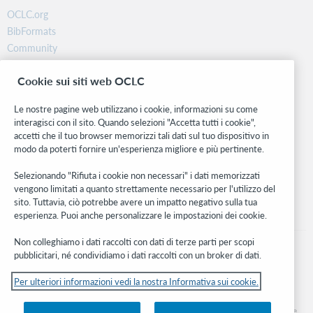
OCLC.org
BibFormats
Community
Ricerca
Cookie sui siti web OCLC
WebJunction
Rete sviluppatori
Le nostre pagine web utilizzano i cookie, informazioni su come
interagisci con il sito. Quando selezioni "Accetta tutti i cookie",
Stay in the know.
accetti che il tuo browser memorizzi tali dati sul tuo dispositivo in
modo da poterti fornire un'esperienza migliore e più pertinente.
Ricevi gli ultimi aggiornamenti di prodotti, ricerche, eventi e molto
altro direttamente nella tua casella di posta.
Selezionando "Rifiuta i cookie non necessari" i dati memorizzati
vengono limitati a quanto strettamente necessario per l'utilizzo del
Subscribe now
sito. Tuttavia, ciò potrebbe avere un impatto negativo sulla tua
esperienza. Puoi anche personalizzare le impostazioni dei cookie.
Non colleghiamo i dati raccolti con dati di terze parti per scopi
pubblicitari, né condividiamo i dati raccolti con un broker di dati.
Per ulteriori informazioni vedi la nostra Informativa sui cookie.
© 2026 OCLC
Marchi e/o marchi di servizio nazionali e internazionali di OCLC, Inc. e delle sue