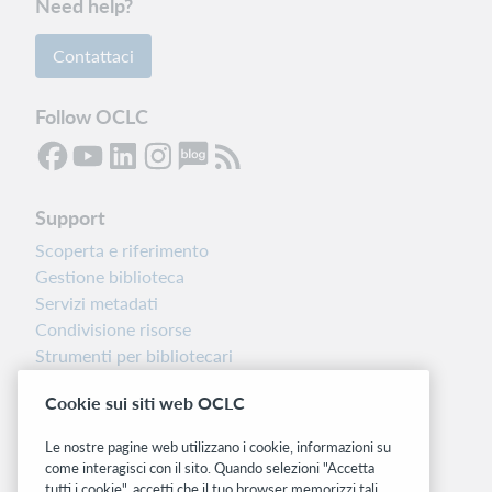
Need help?
Contattaci
Follow OCLC
Support
Scoperta e riferimento
Gestione biblioteca
Servizi metadati
Condivisione risorse
Strumenti per bibliotecari
Nota sulla versione
Cookie sui siti web OCLC
Dashboard di stato del sistema
Le nostre pagine web utilizzano i cookie, informazioni su
Siti correlati
come interagisci con il sito. Quando selezioni "Accetta
tutti i cookie", accetti che il tuo browser memorizzi tali