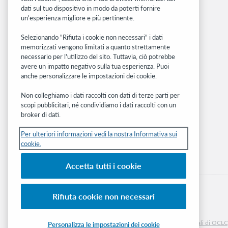
OCLC.org
dati sul tuo dispositivo in modo da poterti fornire
BibFormats
un'esperienza migliore e più pertinente.
Community
Ricerca
Selezionando "Rifiuta i cookie non necessari" i dati
memorizzati vengono limitati a quanto strettamente
WebJunction
necessario per l'utilizzo del sito. Tuttavia, ciò potrebbe
Rete sviluppatori
avere un impatto negativo sulla tua esperienza. Puoi
anche personalizzare le impostazioni dei cookie.
Stay in the know.
Non colleghiamo i dati raccolti con dati di terze parti per
Ricevi gli ultimi aggiornamenti di prodotti,
scopi pubblicitari, né condividiamo i dati raccolti con un
ricerche, eventi e molto altro direttamente
broker di dati.
nella tua casella di posta.
Per ulteriori informazioni vedi la nostra Informativa sui
cookie.
Subscribe now
Accetta tutti i cookie
Rifiuta cookie non necessari
© 2026 OCLC
Marchi e/o marchi di servizio nazionali e internazionali di OCLC, 
Personalizza le impostazioni dei cookie