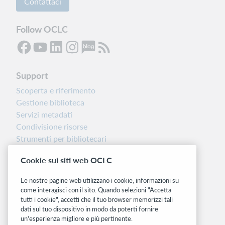
Contattaci
Follow OCLC
Support
Scoperta e riferimento
Gestione biblioteca
Servizi metadati
Condivisione risorse
Strumenti per bibliotecari
Nota sulla versione
Cookie sui siti web OCLC
Dashboard di stato del sistema
Le nostre pagine web utilizzano i cookie, informazioni su
Siti correlati
come interagisci con il sito. Quando selezioni "Accetta
tutti i cookie", accetti che il tuo browser memorizzi tali
OCLC.org
dati sul tuo dispositivo in modo da poterti fornire
BibFormats
un'esperienza migliore e più pertinente.