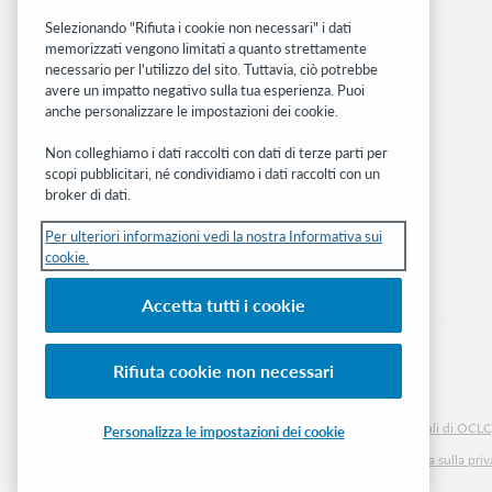
Community
Ricerca
Selezionando "Rifiuta i cookie non necessari" i dati
memorizzati vengono limitati a quanto strettamente
WebJunction
necessario per l'utilizzo del sito. Tuttavia, ciò potrebbe
Rete sviluppatori
avere un impatto negativo sulla tua esperienza. Puoi
anche personalizzare le impostazioni dei cookie.
Stay in the know.
Non colleghiamo i dati raccolti con dati di terze parti per
Ricevi gli ultimi aggiornamenti di prodotti,
scopi pubblicitari, né condividiamo i dati raccolti con un
ricerche, eventi e molto altro direttamente
broker di dati.
nella tua casella di posta.
Per ulteriori informazioni vedi la nostra Informativa sui
cookie.
Subscribe now
Accetta tutti i cookie
Rifiuta cookie non necessari
© 2026 OCLC
Marchi e/o marchi di servizio nazionali e internazionali di OCLC, 
Personalizza le impostazioni dei cookie
Informativa sui cookie
Elenco e impostazioni dei cookie
Informativa sulla pri