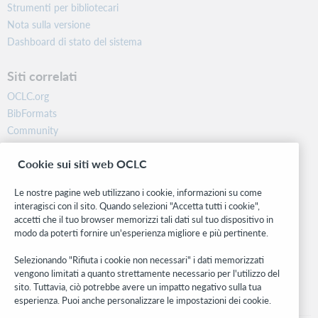
Strumenti per bibliotecari
Nota sulla versione
Dashboard di stato del sistema
Siti correlati
OCLC.org
BibFormats
Community
Ricerca
Cookie sui siti web OCLC
WebJunction
Rete sviluppatori
Le nostre pagine web utilizzano i cookie, informazioni su come
interagisci con il sito. Quando selezioni "Accetta tutti i cookie",
Stay in the know.
accetti che il tuo browser memorizzi tali dati sul tuo dispositivo in
modo da poterti fornire un'esperienza migliore e più pertinente.
Ricevi gli ultimi aggiornamenti di prodotti, ricerche, eventi e molto
altro direttamente nella tua casella di posta.
Selezionando "Rifiuta i cookie non necessari" i dati memorizzati
vengono limitati a quanto strettamente necessario per l'utilizzo del
Subscribe now
sito. Tuttavia, ciò potrebbe avere un impatto negativo sulla tua
esperienza. Puoi anche personalizzare le impostazioni dei cookie.