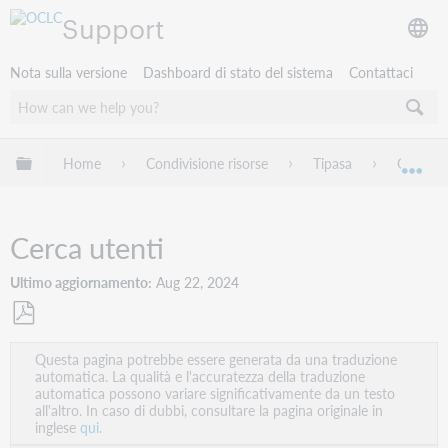
Support
Nota sulla versione
Dashboard di stato del sistema
Contattaci
Espandi/comprimi la gerarchia globale
Home
Condivisione risorse
Tipasa
Gestione
Esp
Cerca utenti
Ultimo aggiornamento
Aug 22, 2024
Salva
Questa pagina potrebbe essere generata da una traduzione
come
automatica. La qualità e l'accuratezza della traduzione
PDF
automatica possono variare significativamente da un testo
all'altro. In caso di dubbi, consultare la pagina originale in
inglese
qui.