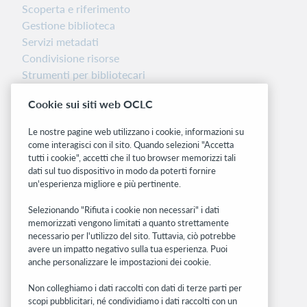
Scoperta e riferimento
Gestione biblioteca
Servizi metadati
Condivisione risorse
Strumenti per bibliotecari
Nota sulla versione
Cookie sui siti web OCLC
Dashboard di stato del sistema
Le nostre pagine web utilizzano i cookie, informazioni su
Siti correlati
come interagisci con il sito. Quando selezioni "Accetta
tutti i cookie", accetti che il tuo browser memorizzi tali
OCLC.org
dati sul tuo dispositivo in modo da poterti fornire
BibFormats
un'esperienza migliore e più pertinente.
Community
Ricerca
Selezionando "Rifiuta i cookie non necessari" i dati
memorizzati vengono limitati a quanto strettamente
WebJunction
necessario per l'utilizzo del sito. Tuttavia, ciò potrebbe
Rete sviluppatori
avere un impatto negativo sulla tua esperienza. Puoi
anche personalizzare le impostazioni dei cookie.
Stay in the know.
Non colleghiamo i dati raccolti con dati di terze parti per
Ricevi gli ultimi aggiornamenti di prodotti,
scopi pubblicitari, né condividiamo i dati raccolti con un