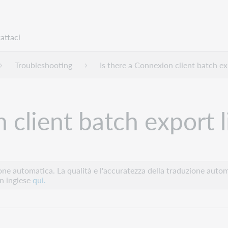
attaci
Troubleshooting
Is there a Connexion client batch ex
 client batch export l
e automatica. La qualità e l'accuratezza della traduzione autom
in inglese
qui.