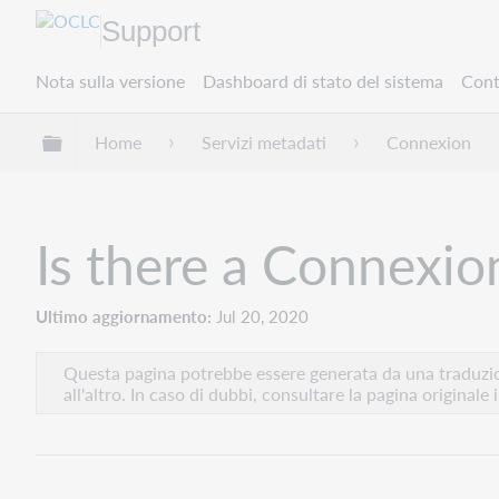
Support
Nota sulla versione
Dashboard di stato del sistema
Cont
Espandi/comprimi la gerarchia globale
Home
Servizi metadati
Connexion
Is there a Connexion
Ultimo aggiornamento
Jul 20, 2020
Questa pagina potrebbe essere generata da una traduzion
all'altro. In caso di dubbi, consultare la pagina originale 