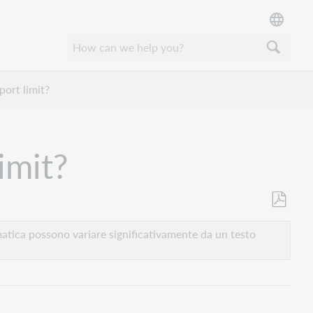
port limit?
imit?
Salva
come
atica possono variare significativamente da un testo
PDF