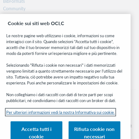
BibFormats
Community
Ricerca
Cookie sui siti web OCLC
WebJunction
Rete sviluppatori
Le nostre pagine web utilizzano i cookie, informazioni su come
interagisci con il sito. Quando selezioni "Accetta tutti i cookie",
Stay in the know.
accetti che il tuo browser memorizzi tali dati sul tuo dispositivo in
modo da poterti fornire un'esperienza migliore e più pertinente.
Ricevi gli ultimi aggiornamenti di prodotti, ricerche, eventi e molto
altro direttamente nella tua casella di posta.
Selezionando "Rifiuta i cookie non necessari" i dati memorizzati
vengono limitati a quanto strettamente necessario per l'utilizzo del
Subscribe now
sito. Tuttavia, ciò potrebbe avere un impatto negativo sulla tua
esperienza. Puoi anche personalizzare le impostazioni dei cookie.
Non colleghiamo i dati raccolti con dati di terze parti per scopi
pubblicitari, né condividiamo i dati raccolti con un broker di dati.
Per ulteriori informazioni vedi la nostra Informativa sui cookie.
© 2026 OCLC
Marchi e/o marchi di servizio nazionali e internazionali di OCLC, Inc. e delle sue
Accetta tutti i
Rifiuta cookie non
affiliate
cookie
necessari