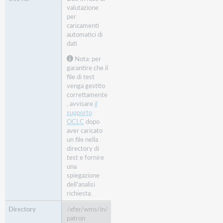
valutazione
per
caricamenti
automatici di
dati
Nota: per
garantire che il
file di test
venga gestito
correttamente
, avvisare
il
supporto
OCLC
dopo
aver caricato
un file nella
directory di
test e fornire
una
spiegazione
dell'analisi
richiesta.
/xfer/wms/in/
patron