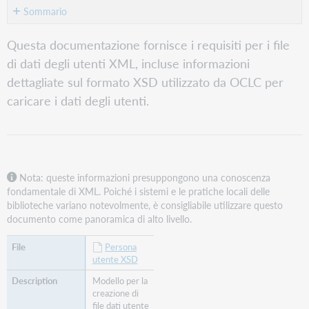
Sommario
Simboli
Questa documentazione fornisce i requisiti per i file
e
di dati degli utenti XML, incluse informazioni
codice
HTML
dettagliate sul formato XSD utilizzato da OCLC per
Filename
caricare i dati degli utenti.
Inviare
i
dati
dell'utente
Aggiornamenti
Nota: queste informazioni presuppongono una conoscenza
del
fondamentale di XML. Poiché i sistemi e le pratiche locali delle
caricamento
biblioteche variano notevolmente, è consigliabile utilizzare questo
degli
documento come panoramica di alto livello.
utenti
in
Persona
corso
utente XSD
Elementi
Modello per la
del
creazione di
record
file dati utente