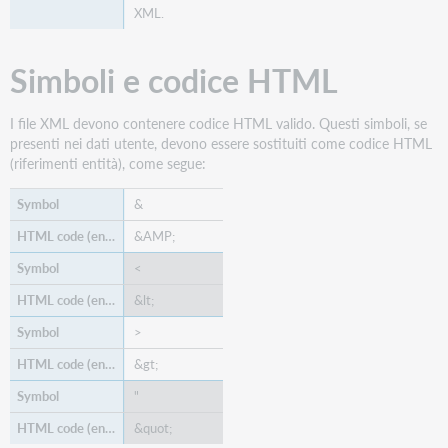
XML.
OCLCPersonas
and
Persona
Simboli e codice HTML
NameInfo
e
WMSCircPatronInfo
I file XML devono contenere codice HTML valido. Questi simboli, se
presenti nei dati utente, devono essere sostituiti come codice HTML
ContactInfo
(riferimenti entità), come segue:
e
PostalAddress
&
EmailAddress,
Phone,
&AMP;
CorrelationInfo,
<
Note,
KeyValuePair,
&lt;
NotificationDeliveryDestination
e
>
WSILLInfo
&gt;
illApprovalStatus
"
additional
information (Tipasa
&quot;
only)