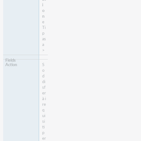
i
o
n
e
Ti
p
as
a
>
S
o
d
di
sf
er
à i
re
q
ui
si
ti
p
er