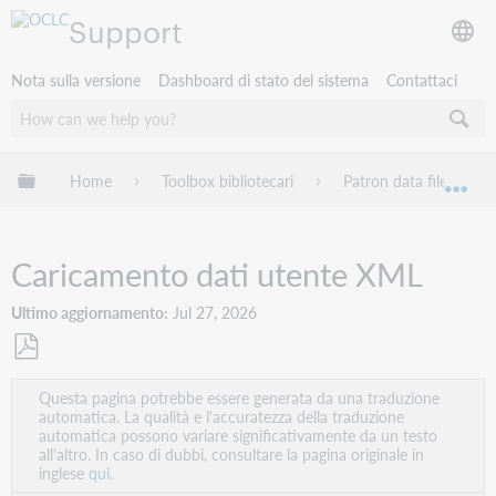
Support
Nota sulla versione
Dashboard di stato del sistema
Contattaci
Espandi/comprimi la gerarchia globale
Home
Toolbox bibliotecari
Patron data files
Esp
Caricamento dati utente XML
Ultimo aggiornamento
Jul 27, 2026
Salva
Questa pagina potrebbe essere generata da una traduzione
come
automatica. La qualità e l'accuratezza della traduzione
PDF
automatica possono variare significativamente da un testo
all'altro. In caso di dubbi, consultare la pagina originale in
inglese
qui.