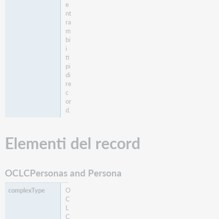
e
nt
ra
m
bi
i
ti
pi
di
re
c
or
d.
Elementi del record
OCLCPersonas and Persona
O
C
L
C