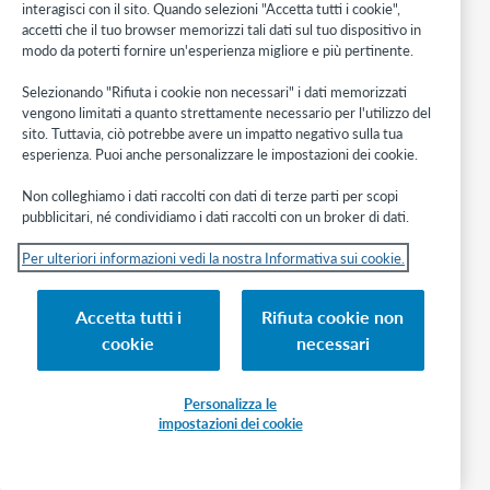
O
interagisci con il sito. Quando selezioni "Accetta tutti i cookie",
b
accetti che il tuo browser memorizzi tali dati sul tuo dispositivo in
b
modo da poterti fornire un'esperienza migliore e più pertinente.
l
i
Selezionando "Rifiuta i cookie non necessari" i dati memorizzati
g
vengono limitati a quanto strettamente necessario per l'utilizzo del
a
sito. Tuttavia, ciò potrebbe avere un impatto negativo sulla tua
t
esperienza. Puoi anche personalizzare le impostazioni dei cookie.
o
r
Non colleghiamo i dati raccolti con dati di terze parti per scopi
i
pubblicitari, né condividiamo i dati raccolti con un broker di dati.
o
N
Per ulteriori informazioni vedi la nostra Informativa sui cookie.
o
n
r
Accetta tutti i
Rifiuta cookie non
i
p
cookie
necessari
e
t
i
Personalizza le
b
impostazioni dei cookie
i
l
e