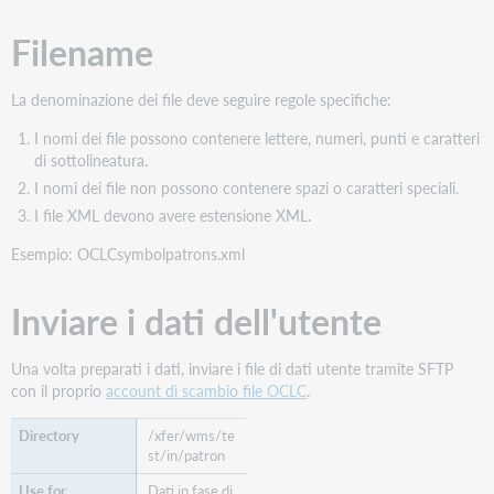
Record
Filename
di
esempio
Report
La denominazione dei file deve seguire regole specifiche:
elaborazione
file
I nomi dei file possono contenere lettere, numeri, punti e caratteri
di
di sottolineatura.
dati
I nomi dei file non possono contenere spazi o caratteri speciali.
utente
I file XML devono avere estensione XML.
Esempio: OCLCsymbolpatrons.xml
Inviare i dati dell'utente
Una volta preparati i dati, inviare i file di dati utente tramite SFTP
con il proprio
account di scambio file OCLC
.
/xfer/wms/te
st/in/patron
Dati in fase di