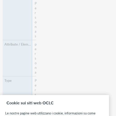
P
e
r
s
o
n
a
s
p
e
r
s
o
n
a
P
e
r
s
o
Cookie sui siti web OCLC
n
a
Le nostre pagine web utilizzano i cookie, informazioni su come