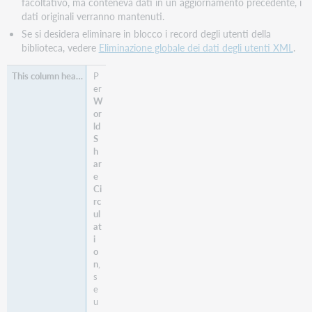
facoltativo, ma conteneva dati in un aggiornamento precedente, i
dati originali verranno mantenuti.
Se si desidera eliminare in blocco i record degli utenti della
biblioteca, vedere
Eliminazione globale dei dati degli utenti XML
.
P
er
W
or
ld
S
h
ar
e
Ci
rc
ul
at
i
o
n
,
s
e
u