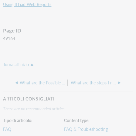
Using ILLiad Web Reports
Page ID
49164
Torna all'inizio
What are the Possible OCLC Statuses that will show up in the OCLC Status box in ILLiad?
What are the steps I need to take for ILLiad if I am updating my OpenURL to a new location to test, but then I need to go back to the old URL?
ARTICOLI CONSIGLIATI
There are no recommended articles.
Tipo di articolo
Content type
FAQ
FAQ & Troubleshooting