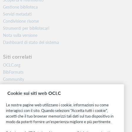
Gestione biblioteca
Servizi metadati
Condivisione risorse
Strumenti per bibliotecari
Nota sulla versione
Dashboard di stato del sistema
Siti correlati
OCLC.org
BibFormats
Community
Ricerca
Cookie sui siti web OCLC
WebJunction
Rete sviluppatori
Le nostre pagine web utilizzano i cookie, informazioni su come
interagisci con il sito. Quando selezioni "Accetta tutti i cookie",
Stay in the know.
accetti che il tuo browser memorizzi tali dati sul tuo dispositivo in
modo da poterti fornire un'esperienza migliore e più pertinente.
Ricevi gli ultimi aggiornamenti di prodotti, ricerche, eventi e molto
altro direttamente nella tua casella di posta.