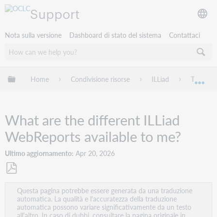
Support
Nota sulla versione
Dashboard di stato del sistema
Contattaci
Espandi/comprimi la gerarchia globale
Home
Condivisione risorse
ILLiad
Troubles
Esp
What are the different ILLiad
WebReports available to me?
Ultimo aggiornamento
Apr 20, 2026
Salva
Questa pagina potrebbe essere generata da una traduzione
come
automatica. La qualità e l'accuratezza della traduzione
PDF
automatica possono variare significativamente da un testo
all'altro. In caso di dubbi, consultare la pagina originale in