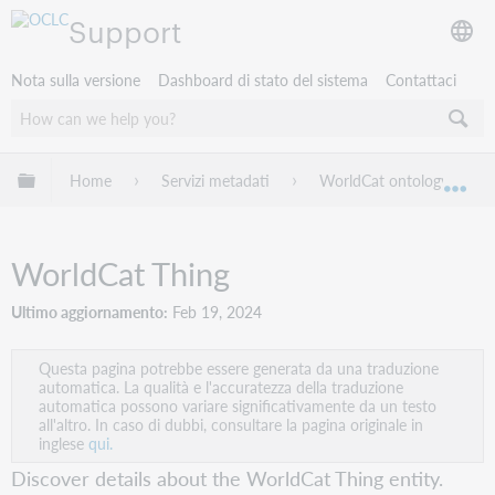
Support
Nota sulla versione
Dashboard di stato del sistema
Contattaci
Espandi/comprimi la gerarchia globale
Home
Servizi metadati
WorldCat ontology guidel
Esp
WorldCat Thing
Ultimo aggiornamento
Feb 19, 2024
Questa pagina potrebbe essere generata da una traduzione
automatica. La qualità e l'accuratezza della traduzione
automatica possono variare significativamente da un testo
all'altro. In caso di dubbi, consultare la pagina originale in
inglese
qui.
Discover details about the WorldCat Thing entity.