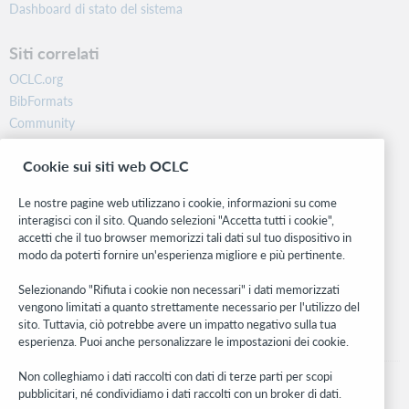
Dashboard di stato del sistema
Siti correlati
OCLC.org
BibFormats
Community
Ricerca
Cookie sui siti web OCLC
WebJunction
Rete sviluppatori
Le nostre pagine web utilizzano i cookie, informazioni su come
interagisci con il sito. Quando selezioni "Accetta tutti i cookie",
Stay in the know.
accetti che il tuo browser memorizzi tali dati sul tuo dispositivo in
modo da poterti fornire un'esperienza migliore e più pertinente.
Ricevi gli ultimi aggiornamenti di prodotti, ricerche, eventi e molto
altro direttamente nella tua casella di posta.
Selezionando "Rifiuta i cookie non necessari" i dati memorizzati
vengono limitati a quanto strettamente necessario per l'utilizzo del
Subscribe now
sito. Tuttavia, ciò potrebbe avere un impatto negativo sulla tua
esperienza. Puoi anche personalizzare le impostazioni dei cookie.
Non colleghiamo i dati raccolti con dati di terze parti per scopi
pubblicitari, né condividiamo i dati raccolti con un broker di dati.