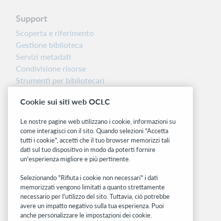
Support
Scoperta e riferimento
Gestione biblioteca
Servizi metadati
Condivisione risorse
Strumenti per bibliotecari
Nota sulla versione
Cookie sui siti web OCLC
Dashboard di stato del sistema
Le nostre pagine web utilizzano i cookie, informazioni su
Siti correlati
come interagisci con il sito. Quando selezioni "Accetta
tutti i cookie", accetti che il tuo browser memorizzi tali
OCLC.org
dati sul tuo dispositivo in modo da poterti fornire
BibFormats
un'esperienza migliore e più pertinente.
Community
Ricerca
Selezionando "Rifiuta i cookie non necessari" i dati
memorizzati vengono limitati a quanto strettamente
WebJunction
necessario per l'utilizzo del sito. Tuttavia, ciò potrebbe
Rete sviluppatori
avere un impatto negativo sulla tua esperienza. Puoi
anche personalizzare le impostazioni dei cookie.