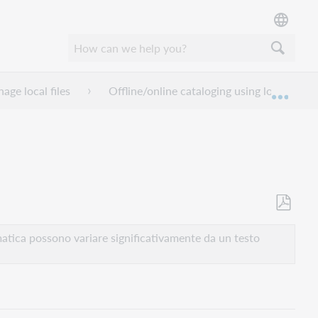
age local files
Offline/online cataloging using local files
Espan
Salva
come
atica possono variare significativamente da un testo
PDF