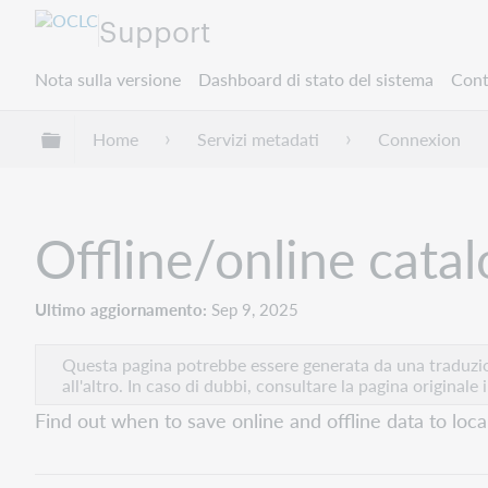
Support
Nota sulla versione
Dashboard di stato del sistema
Cont
Espandi/comprimi la gerarchia globale
Home
Servizi metadati
Connexion
Offline/online catalo
Ultimo aggiornamento
Sep 9, 2025
Questa pagina potrebbe essere generata da una traduzion
all'altro. In caso di dubbi, consultare la pagina originale 
Find out when to save online and offline data to local