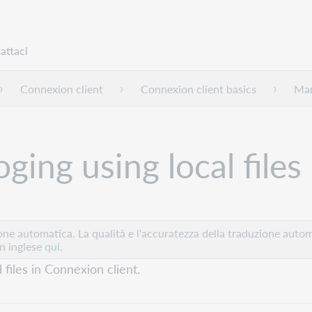
attaci
Connexion client
Connexion client basics
Man
ging using local files
e automatica. La qualità e l'accuratezza della traduzione autom
in inglese
qui.
 files in Connexion client.