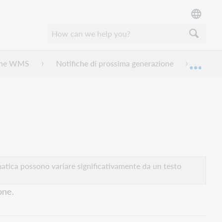
ione WMS
Notifiche di prossima generazione
Model
Espan
atica possono variare significativamente da un testo
one.