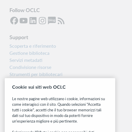
Follow OCLC
Support
Scoperta e riferimento
Gestione biblioteca
Servizi metadati
Condivisione risorse
Strumenti per bibliotecari
Nota sulla versione
Cookie sui siti web OCLC
Dashboard di stato del sistema
Le nostre pagine web utilizzano i cookie, informazioni su
Siti correlati
come interagisci con il sito. Quando selezioni "Accetta
tutti i cookie", accetti che il tuo browser memorizzi tali
OCLC.org
dati sul tuo dispositivo in modo da poterti fornire
BibFormats
un'esperienza migliore e più pertinente.
Community