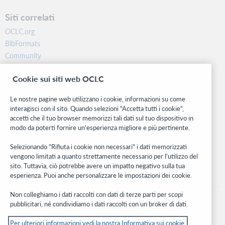
Siti correlati
OCLC.org
BibFormats
Community
Ricerca
Cookie sui siti web OCLC
WebJunction
Rete sviluppatori
Le nostre pagine web utilizzano i cookie, informazioni su come
interagisci con il sito. Quando selezioni "Accetta tutti i cookie",
Stay in the know.
accetti che il tuo browser memorizzi tali dati sul tuo dispositivo in
modo da poterti fornire un'esperienza migliore e più pertinente.
Ricevi gli ultimi aggiornamenti di prodotti, ricerche, eventi e molto
altro direttamente nella tua casella di posta.
Selezionando "Rifiuta i cookie non necessari" i dati memorizzati
vengono limitati a quanto strettamente necessario per l'utilizzo del
Subscribe now
sito. Tuttavia, ciò potrebbe avere un impatto negativo sulla tua
esperienza. Puoi anche personalizzare le impostazioni dei cookie.
Non colleghiamo i dati raccolti con dati di terze parti per scopi
pubblicitari, né condividiamo i dati raccolti con un broker di dati.
Per ulteriori informazioni vedi la nostra Informativa sui cookie.