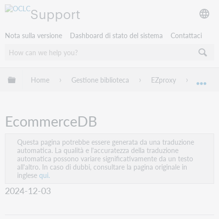
Support
Nota sulla versione
Dashboard di stato del sistema
Contattaci
Espandi/comprimi la gerarchia globale
Home
Gestione biblioteca
EZproxy
EZprox
Esp
EcommerceDB
Questa pagina potrebbe essere generata da una traduzione
automatica. La qualità e l'accuratezza della traduzione
automatica possono variare significativamente da un testo
all'altro. In caso di dubbi, consultare la pagina originale in
inglese
qui.
2024-12-03