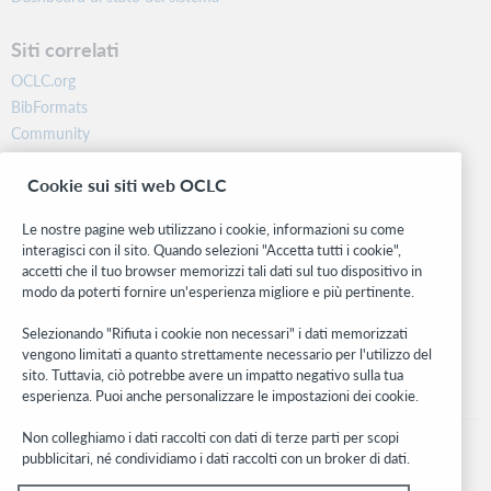
Siti correlati
OCLC.org
BibFormats
Community
Ricerca
Cookie sui siti web OCLC
WebJunction
Rete sviluppatori
Le nostre pagine web utilizzano i cookie, informazioni su come
interagisci con il sito. Quando selezioni "Accetta tutti i cookie",
Stay in the know.
accetti che il tuo browser memorizzi tali dati sul tuo dispositivo in
modo da poterti fornire un'esperienza migliore e più pertinente.
Ricevi gli ultimi aggiornamenti di prodotti, ricerche, eventi e molto
altro direttamente nella tua casella di posta.
Selezionando "Rifiuta i cookie non necessari" i dati memorizzati
vengono limitati a quanto strettamente necessario per l'utilizzo del
Subscribe now
sito. Tuttavia, ciò potrebbe avere un impatto negativo sulla tua
esperienza. Puoi anche personalizzare le impostazioni dei cookie.
Non colleghiamo i dati raccolti con dati di terze parti per scopi
pubblicitari, né condividiamo i dati raccolti con un broker di dati.