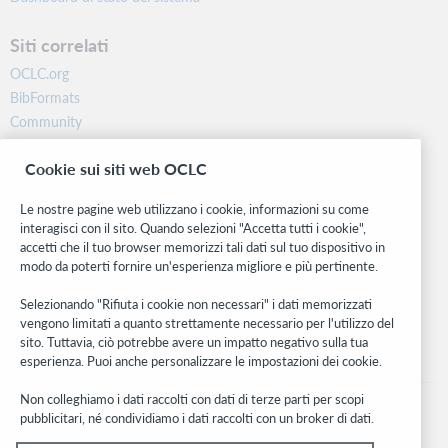
Siti correlati
OCLC.org
BibFormats
Community
Ricerca
Cookie sui siti web OCLC
WebJunction
Rete sviluppatori
Le nostre pagine web utilizzano i cookie, informazioni su come
interagisci con il sito. Quando selezioni "Accetta tutti i cookie",
Stay in the know.
accetti che il tuo browser memorizzi tali dati sul tuo dispositivo in
modo da poterti fornire un'esperienza migliore e più pertinente.
Ricevi gli ultimi aggiornamenti di prodotti, ricerche, eventi e molto
altro direttamente nella tua casella di posta.
Selezionando "Rifiuta i cookie non necessari" i dati memorizzati
vengono limitati a quanto strettamente necessario per l'utilizzo del
Subscribe now
sito. Tuttavia, ciò potrebbe avere un impatto negativo sulla tua
esperienza. Puoi anche personalizzare le impostazioni dei cookie.
Non colleghiamo i dati raccolti con dati di terze parti per scopi
pubblicitari, né condividiamo i dati raccolti con un broker di dati.