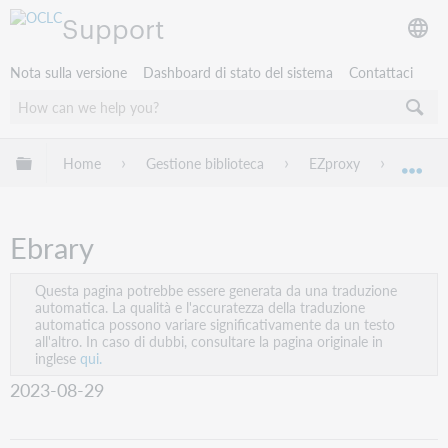
Support
Nota sulla versione
Dashboard di stato del sistema
Contattaci
Espandi/comprimi la gerarchia globale
Home
Gestione biblioteca
EZproxy
EZprox
Esp
Ebrary
Questa pagina potrebbe essere generata da una traduzione
automatica. La qualità e l'accuratezza della traduzione
automatica possono variare significativamente da un testo
all'altro. In caso di dubbi, consultare la pagina originale in
inglese
qui.
2023-08-29