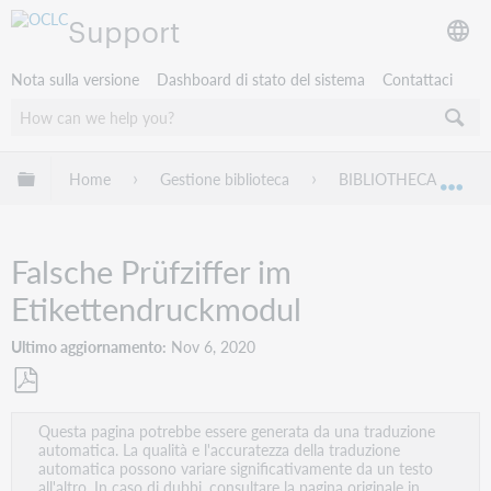
Support
Nota sulla versione
Dashboard di stato del sistema
Contattaci
Espandi/comprimi la gerarchia globale
Home
Gestione biblioteca
BIBLIOTHECA
Esp
Falsche Prüfziffer im
Etikettendruckmodul
Ultimo aggiornamento
Nov 6, 2020
Salva
Questa pagina potrebbe essere generata da una traduzione
come
automatica. La qualità e l'accuratezza della traduzione
PDF
automatica possono variare significativamente da un testo
all'altro. In caso di dubbi, consultare la pagina originale in