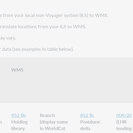
ns from your local non-Voyager system (ILS) to WMS.
translate locations from your ILS to WMS.
ay vary.
r data (see examples in table below).
WMS
i
852 $b
Branch
852 $c
008/20
o
Holding
(display name
Posizione
(LHR
library
in WorldCat
della
lending