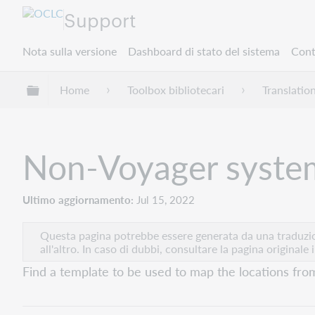
Support
Nota sulla versione
Dashboard di stato del sistema
Cont
Espandi/comprimi la gerarchia globale
Home
Toolbox bibliotecari
Translatio
Non-Voyager syste
Ultimo aggiornamento
Jul 15, 2022
Questa pagina potrebbe essere generata da una traduzion
all'altro. In caso di dubbi, consultare la pagina originale 
Find a template to be used to map the locations fr