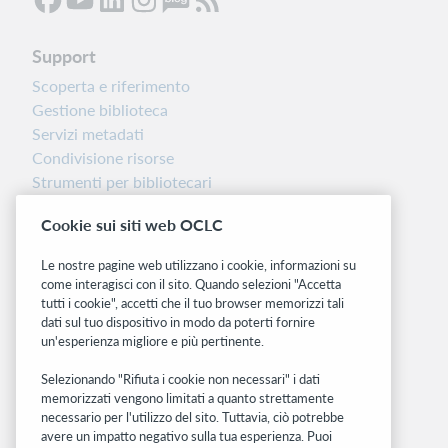
Support
Scoperta e riferimento
Gestione biblioteca
Servizi metadati
Condivisione risorse
Strumenti per bibliotecari
Nota sulla versione
Cookie sui siti web OCLC
Dashboard di stato del sistema
Le nostre pagine web utilizzano i cookie, informazioni su
Siti correlati
come interagisci con il sito. Quando selezioni "Accetta
tutti i cookie", accetti che il tuo browser memorizzi tali
OCLC.org
dati sul tuo dispositivo in modo da poterti fornire
BibFormats
un'esperienza migliore e più pertinente.
Community
Ricerca
Selezionando "Rifiuta i cookie non necessari" i dati
memorizzati vengono limitati a quanto strettamente
WebJunction
necessario per l'utilizzo del sito. Tuttavia, ciò potrebbe
Rete sviluppatori
avere un impatto negativo sulla tua esperienza. Puoi