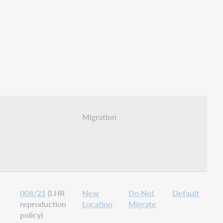
Migration
008/21
(LHR
New
Do Not
Default
reproduction
Location
Migrate
policy)