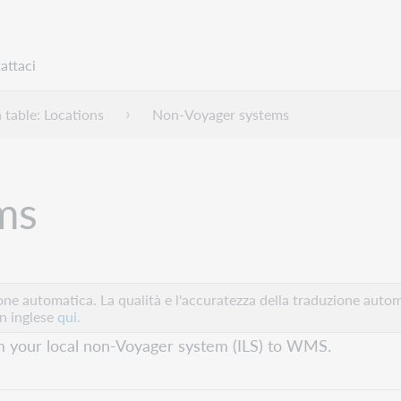
attaci
n table: Locations
Non-Voyager systems
ms
e automatica. La qualità e l'accuratezza della traduzione autom
in inglese
qui.
om your local non-Voyager system (ILS) to WMS.