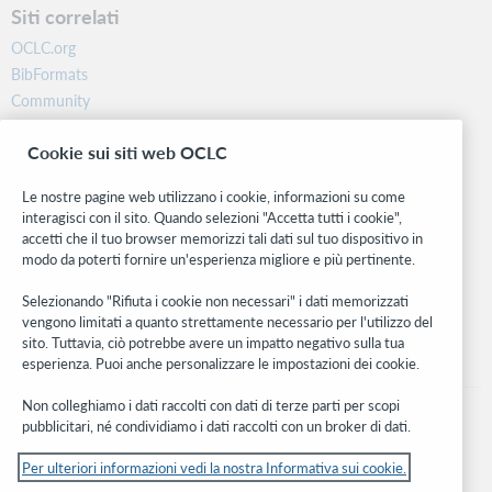
Siti correlati
OCLC.org
BibFormats
Community
Ricerca
Cookie sui siti web OCLC
WebJunction
Rete sviluppatori
Le nostre pagine web utilizzano i cookie, informazioni su come
interagisci con il sito. Quando selezioni "Accetta tutti i cookie",
Stay in the know.
accetti che il tuo browser memorizzi tali dati sul tuo dispositivo in
modo da poterti fornire un'esperienza migliore e più pertinente.
Ricevi gli ultimi aggiornamenti di prodotti, ricerche, eventi e molto
altro direttamente nella tua casella di posta.
Selezionando "Rifiuta i cookie non necessari" i dati memorizzati
vengono limitati a quanto strettamente necessario per l'utilizzo del
Subscribe now
sito. Tuttavia, ciò potrebbe avere un impatto negativo sulla tua
esperienza. Puoi anche personalizzare le impostazioni dei cookie.
Non colleghiamo i dati raccolti con dati di terze parti per scopi
pubblicitari, né condividiamo i dati raccolti con un broker di dati.
Per ulteriori informazioni vedi la nostra Informativa sui cookie.
© 2026 OCLC