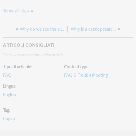
Torna all'inizio
Why do we see the error "28" in MuseumKey when trying to check out a pass to a patron?
Why is a catalog search not returning expected results in Capira?
ARTICOLI CONSIGLIATI
There are no recommended articles.
Tipo di articolo
Content type
FAQ
FAQ & Troubleshooting
Lingua
English
Tag
Capira