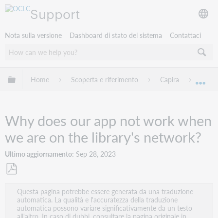
Support
Nota sulla versione
Dashboard di stato del sistema
Contattaci
Espandi/comprimi la gerarchia globale
Home
Scoperta e riferimento
Capira
Troub
Esp
Why does our app not work when
we are on the library's network?
Ultimo aggiornamento
Sep 28, 2023
Salva
Questa pagina potrebbe essere generata da una traduzione
come
automatica. La qualità e l'accuratezza della traduzione
PDF
automatica possono variare significativamente da un testo
all'altro. In caso di dubbi, consultare la pagina originale in