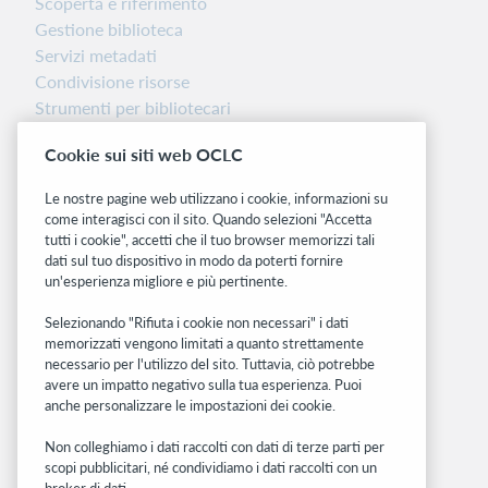
Scoperta e riferimento
Gestione biblioteca
Servizi metadati
Condivisione risorse
Strumenti per bibliotecari
Nota sulla versione
Cookie sui siti web OCLC
Dashboard di stato del sistema
Le nostre pagine web utilizzano i cookie, informazioni su
Siti correlati
come interagisci con il sito. Quando selezioni "Accetta
tutti i cookie", accetti che il tuo browser memorizzi tali
OCLC.org
dati sul tuo dispositivo in modo da poterti fornire
BibFormats
un'esperienza migliore e più pertinente.
Community
Ricerca
Selezionando "Rifiuta i cookie non necessari" i dati
memorizzati vengono limitati a quanto strettamente
WebJunction
necessario per l'utilizzo del sito. Tuttavia, ciò potrebbe
Rete sviluppatori
avere un impatto negativo sulla tua esperienza. Puoi
anche personalizzare le impostazioni dei cookie.
Stay in the know.
Non colleghiamo i dati raccolti con dati di terze parti per
Ricevi gli ultimi aggiornamenti di prodotti,
scopi pubblicitari, né condividiamo i dati raccolti con un
broker di dati.