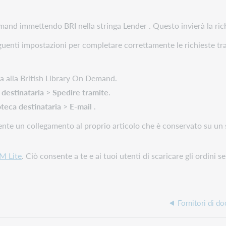
emand immettendo BRI nella stringa Lender . Questo invierà la richi
guenti impostazioni per completare correttamente le richieste tra
sta alla British Library On Demand.
 destinataria
>
Spedire tramite
.
oteca destinataria
>
E-mail
.
nte un collegamento al proprio articolo che è conservato su un se
M Lite
. Ciò consente a te e ai tuoi utenti di scaricare gli ordini s
Fornitori di d