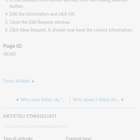
button.
Edit the information and click OK.
Close the Edit Request window.
Click View Request. It should now have the correct information.
Page ID
48560
Torna all'inizio
Why does Relais say "HTML tags" are not allowed when I'm trying to enter notes?
Why doesn't Relais display an option to Renew a request?
ARTICOLI CONSIGLIATI
There are no recommended articles.
Tipo di articolo
Content type