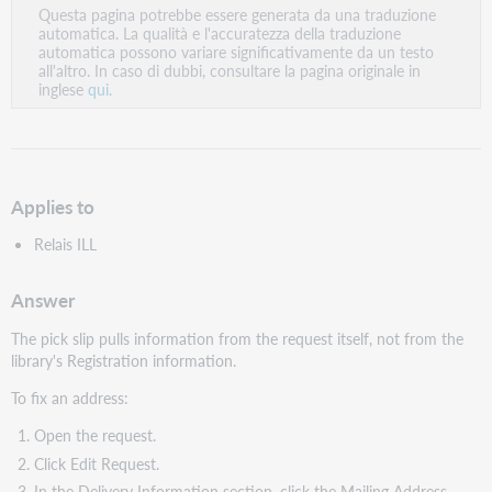
Questa pagina potrebbe essere generata da una traduzione
come
automatica. La qualità e l'accuratezza della traduzione
PDF
automatica possono variare significativamente da un testo
all'altro. In caso di dubbi, consultare la pagina originale in
inglese
qui.
Applies to
Relais ILL
Answer
The pick slip pulls information from the request itself, not from the
library's Registration information.
To fix an address:
Open the request.
Click Edit Request.
In the Delivery Information section, click the Mailing Address