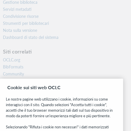
Gestione biblioteca
Servizi metadati
Condivisione risorse
Strumenti per bibliotecari
Nota sulla versione
Dashboard di stato del sistema
Siti correlati
OCLC.org
BibFormats
Community
Ricerca
Cookie sui siti web OCLC
WebJunction
Rete sviluppatori
Le nostre pagine web utilizzano i cookie, informazioni su come
interagisci con il sito. Quando selezioni "Accetta tutti i cookie",
Stay in the know.
accetti che il tuo browser memorizzi tali dati sul tuo dispositivo in
modo da poterti fornire un'esperienza migliore e più pertinente.
Ricevi gli ultimi aggiornamenti di prodotti, ricerche, eventi e molto
altro direttamente nella tua casella di posta.
Selezionando "Rifiuta i cookie non necessari" i dati memorizzati