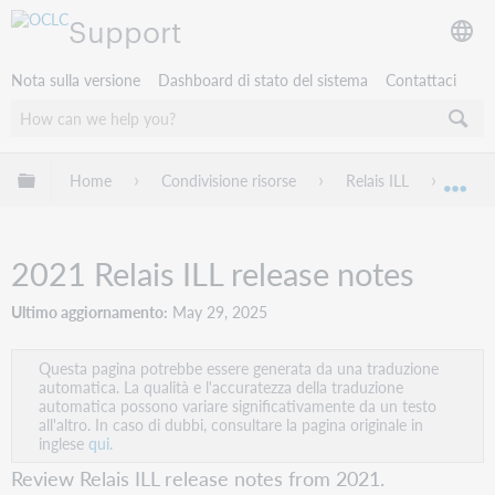
Support
Nota sulla versione
Dashboard di stato del sistema
Contattaci
Espandi/comprimi la gerarchia globale
Home
Condivisione risorse
Relais ILL
Relai
Esp
2021 Relais ILL release notes
Ultimo aggiornamento
May 29, 2025
Questa pagina potrebbe essere generata da una traduzione
automatica. La qualità e l'accuratezza della traduzione
automatica possono variare significativamente da un testo
all'altro. In caso di dubbi, consultare la pagina originale in
inglese
qui.
Review Relais ILL release notes from 2021.