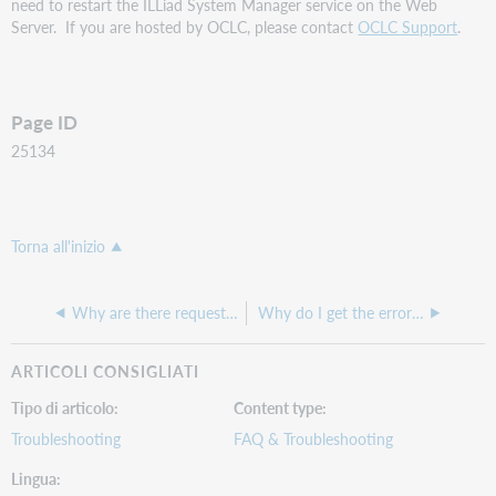
need to restart the ILLiad System Manager service on the Web
Server. If you are hosted by OCLC, please contact
OCLC Support
.
Page ID
25134
Torna all'inizio
Why are there requests in WS ILL for review when they have been fulfilled in ILLiad?
Why do I get the error "The page isn't redirecting properly" when logging into ILLiad?
ARTICOLI CONSIGLIATI
Tipo di articolo
Content type
Troubleshooting
FAQ & Troubleshooting
Lingua