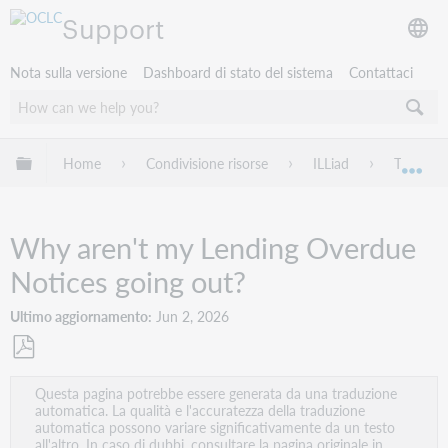
Support
Nota sulla versione
Dashboard di stato del sistema
Contattaci
Espandi/comprimi la gerarchia globale
Home
Condivisione risorse
ILLiad
Troubles
Esp
Why aren't my Lending Overdue
Notices going out?
Ultimo aggiornamento
Jun 2, 2026
Salva
Questa pagina potrebbe essere generata da una traduzione
come
automatica. La qualità e l'accuratezza della traduzione
PDF
automatica possono variare significativamente da un testo
all'altro. In caso di dubbi, consultare la pagina originale in