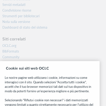
Servizi metadati
Condivisione risorse
Strumenti per bibliotecari
Nota sulla versione
Dashboard di stato del sistema
Siti correlati
OCLC.org
BibFormats
Community
Ricerca
Cookie sui siti web OCLC
WebJunction
Rete sviluppatori
Le nostre pagine web utilizzano i cookie, informazioni su come
interagisci con il sito. Quando selezioni "Accetta tutti i cookie",
Stay in the know.
accetti che il tuo browser memorizzi tali dati sul tuo dispositivo in
modo da poterti fornire un'esperienza migliore e più pertinente.
Ricevi gli ultimi aggiornamenti di prodotti, ricerche, eventi e molto
altro direttamente nella tua casella di posta.
Selezionando "Rifiuta i cookie non necessari" i dati memorizzati
vengono limitati a quanto strettamente necessario per l'utilizzo del