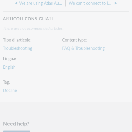
We are using Atlas Auth Portal and we just upgraded and having issues with patrons signing in
We can't connect to ILLiad or WorldShare ILL, is ILLiad down?
ARTICOLI CONSIGLIATI
There are no recommended articles.
Tipo di articolo
Content type
Troubleshooting
FAQ & Troubleshooting
Lingua
English
Tag
Docline
Need help?