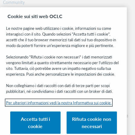
Community
Ricerca
Cookie sui siti web OCLC
WebJunction
Rete sviluppatori
Le nostre pagine web utilizzano i cookie, informazioni su come
interagisci con il sito. Quando selezioni "Accetta tutti i cookie",
Stay in the know.
accetti che il tuo browser memorizzi tali dati sul tuo dispositivo in
modo da poterti fornire un'esperienza migliore e più pertinente.
Ricevi gli ultimi aggiornamenti di prodotti, ricerche, eventi e molto
altro direttamente nella tua casella di posta.
Selezionando "Rifiuta i cookie non necessari" i dati memorizzati
vengono limitati a quanto strettamente necessario per l'utilizzo del
Subscribe now
sito. Tuttavia, ciò potrebbe avere un impatto negativo sulla tua
esperienza. Puoi anche personalizzare le impostazioni dei cookie.
Non colleghiamo i dati raccolti con dati di terze parti per scopi
pubblicitari, né condividiamo i dati raccolti con un broker di dati.
Per ulteriori informazioni vedi la nostra Informativa sui cookie.
© 2026 OCLC
Marchi e/o marchi di servizio nazionali e internazionali di OCLC, Inc. e delle sue
Accetta tutti i
Rifiuta cookie non
affiliate
cookie
necessari
Informativa sui cookie
Elenco e impostazioni dei cookie