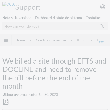
Support
Nota sulla versione
Dashboard di stato del sistema
Contattaci
Espandi/comprimi la gerarchia globale
Home
Condivisione risorse
ILLiad
Troubles
Esp
We billed a site through EFTS and
DOCLINE and need to remove
the bill before the end of the
month
Ultimo aggiornamento
Jan 30, 2020
Salva