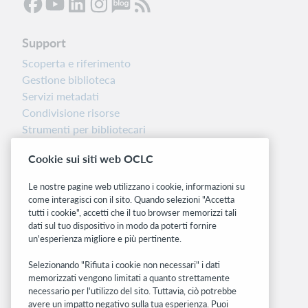
Support
Scoperta e riferimento
Gestione biblioteca
Servizi metadati
Condivisione risorse
Strumenti per bibliotecari
Nota sulla versione
Cookie sui siti web OCLC
Dashboard di stato del sistema
Le nostre pagine web utilizzano i cookie, informazioni su
Siti correlati
come interagisci con il sito. Quando selezioni "Accetta
tutti i cookie", accetti che il tuo browser memorizzi tali
OCLC.org
dati sul tuo dispositivo in modo da poterti fornire
BibFormats
un'esperienza migliore e più pertinente.
Community
Ricerca
Selezionando "Rifiuta i cookie non necessari" i dati
memorizzati vengono limitati a quanto strettamente
WebJunction
necessario per l'utilizzo del sito. Tuttavia, ciò potrebbe
Rete sviluppatori
avere un impatto negativo sulla tua esperienza. Puoi