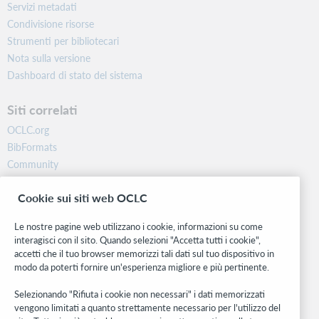
Servizi metadati
Condivisione risorse
Strumenti per bibliotecari
Nota sulla versione
Dashboard di stato del sistema
Siti correlati
OCLC.org
BibFormats
Community
Ricerca
Cookie sui siti web OCLC
WebJunction
Rete sviluppatori
Le nostre pagine web utilizzano i cookie, informazioni su come
interagisci con il sito. Quando selezioni "Accetta tutti i cookie",
Stay in the know.
accetti che il tuo browser memorizzi tali dati sul tuo dispositivo in
modo da poterti fornire un'esperienza migliore e più pertinente.
Ricevi gli ultimi aggiornamenti di prodotti, ricerche, eventi e molto
altro direttamente nella tua casella di posta.
Selezionando "Rifiuta i cookie non necessari" i dati memorizzati
vengono limitati a quanto strettamente necessario per l'utilizzo del