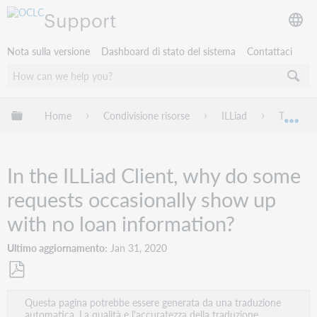
Support
Nota sulla versione
Dashboard di stato del sistema
Contattaci
Espandi/comprimi la gerarchia globale
Home
Condivisione risorse
ILLiad
Troubles
Esp
In the ILLiad Client, why do some
requests occasionally show up
with no loan information?
Ultimo aggiornamento
Jan 31, 2020
Salva
Questa pagina potrebbe essere generata da una traduzione
come
automatica. La qualità e l'accuratezza della traduzione