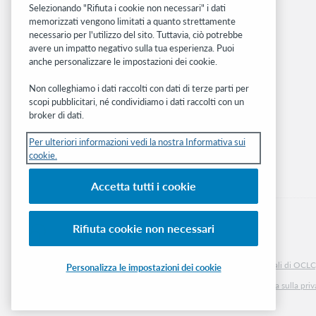
Ricerca
Selezionando "Rifiuta i cookie non necessari" i dati
memorizzati vengono limitati a quanto strettamente
WebJunction
necessario per l'utilizzo del sito. Tuttavia, ciò potrebbe
Rete sviluppatori
avere un impatto negativo sulla tua esperienza. Puoi
anche personalizzare le impostazioni dei cookie.
Stay in the know.
Non colleghiamo i dati raccolti con dati di terze parti per
Ricevi gli ultimi aggiornamenti di prodotti,
scopi pubblicitari, né condividiamo i dati raccolti con un
ricerche, eventi e molto altro direttamente
broker di dati.
nella tua casella di posta.
Per ulteriori informazioni vedi la nostra Informativa sui
cookie.
Subscribe now
Accetta tutti i cookie
Rifiuta cookie non necessari
© 2026 OCLC
Marchi e/o marchi di servizio nazionali e internazionali di OCLC, 
Personalizza le impostazioni dei cookie
Informativa sui cookie
Elenco e impostazioni dei cookie
Informativa sulla pri