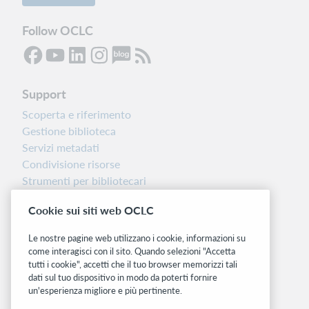
Follow OCLC
Support
Scoperta e riferimento
Gestione biblioteca
Servizi metadati
Condivisione risorse
Strumenti per bibliotecari
Nota sulla versione
Cookie sui siti web OCLC
Dashboard di stato del sistema
Le nostre pagine web utilizzano i cookie, informazioni su
Siti correlati
come interagisci con il sito. Quando selezioni "Accetta
tutti i cookie", accetti che il tuo browser memorizzi tali
OCLC.org
dati sul tuo dispositivo in modo da poterti fornire
BibFormats
un'esperienza migliore e più pertinente.
Community