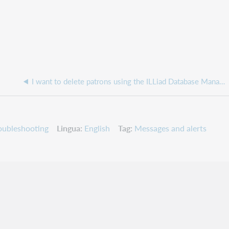
I want to delete patrons using the ILLiad Database Manager, but my query gets no results
oubleshooting
Lingua
English
Tag
Messages and alerts