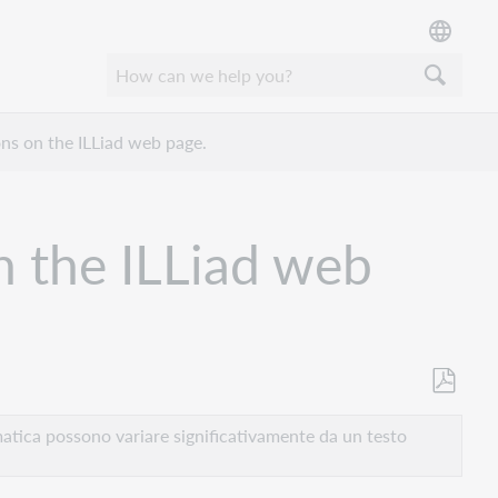
ons on the ILLiad web page.
n the ILLiad web
Salva
come
atica possono variare significativamente da un testo
PDF