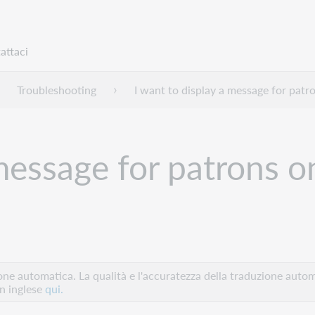
attaci
Troubleshooting
I want to display a message for patr
 message for patrons o
e automatica. La qualità e l'accuratezza della traduzione autom
in inglese
qui.