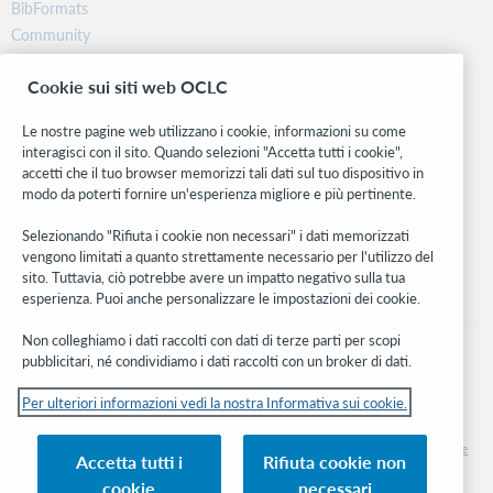
BibFormats
Community
Ricerca
Cookie sui siti web OCLC
WebJunction
Rete sviluppatori
Le nostre pagine web utilizzano i cookie, informazioni su come
interagisci con il sito. Quando selezioni "Accetta tutti i cookie",
Stay in the know.
accetti che il tuo browser memorizzi tali dati sul tuo dispositivo in
modo da poterti fornire un'esperienza migliore e più pertinente.
Ricevi gli ultimi aggiornamenti di prodotti, ricerche, eventi e molto
altro direttamente nella tua casella di posta.
Selezionando "Rifiuta i cookie non necessari" i dati memorizzati
vengono limitati a quanto strettamente necessario per l'utilizzo del
Subscribe now
sito. Tuttavia, ciò potrebbe avere un impatto negativo sulla tua
esperienza. Puoi anche personalizzare le impostazioni dei cookie.
Non colleghiamo i dati raccolti con dati di terze parti per scopi
pubblicitari, né condividiamo i dati raccolti con un broker di dati.
Per ulteriori informazioni vedi la nostra Informativa sui cookie.
© 2026 OCLC
Marchi e/o marchi di servizio nazionali e internazionali di OCLC, Inc. e delle sue
Accetta tutti i
Rifiuta cookie non
affiliate
cookie
necessari