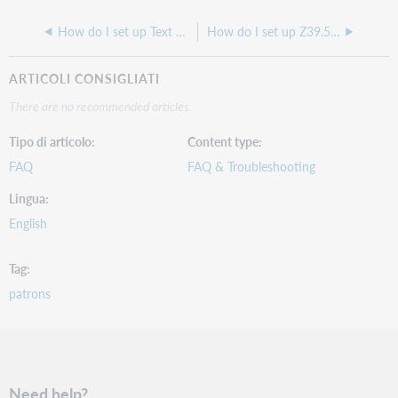
How do I set up Text Messaging in ILLiad?
How do I set up Z39.50 to auto search when I open a transaction in ILLiad?
ARTICOLI CONSIGLIATI
There are no recommended articles.
Tipo di articolo
Content type
FAQ
FAQ & Troubleshooting
Lingua
English
Tag
patrons
Need help?