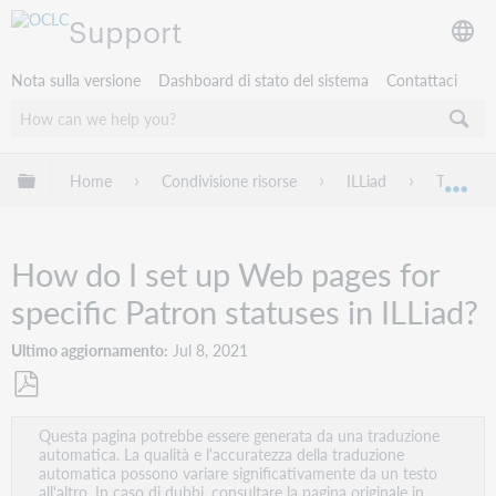
Support
Nota sulla versione
Dashboard di stato del sistema
Contattaci
Espandi/comprimi la gerarchia globale
Home
Condivisione risorse
ILLiad
Troubles
Esp
How do I set up Web pages for
specific Patron statuses in ILLiad?
Ultimo aggiornamento
Jul 8, 2021
Salva
Questa pagina potrebbe essere generata da una traduzione
come
automatica. La qualità e l'accuratezza della traduzione
PDF
automatica possono variare significativamente da un testo
all'altro. In caso di dubbi, consultare la pagina originale in