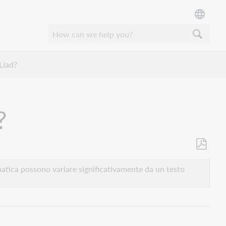
Liad?
?
Salva
come
atica possono variare significativamente da un testo
PDF