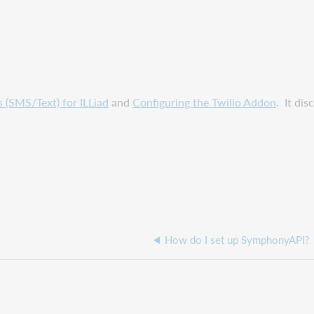
s (SMS/Text) for ILLiad
and
Configuring the Twilio Addon
. It di
How do I set up SymphonyAPI?