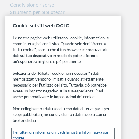
Condivisione risorse
Strumenti per bibliotecari
Nota sulla versione
Cookie sui siti web OCLC
Dashboard di stato del sistema
Le nostre pagine web utilizzano i cookie, informazioni su
Siti correlati
come interagisci con il sito. Quando selezioni "Accetta
tutti i cookie", accetti che il tuo browser memorizzi tali
OCLC.org
dati sul tuo dispositivo in modo da poterti fornire
BibFormats
un'esperienza migliore e più pertinente.
Community
Ricerca
Selezionando "Rifiuta i cookie non necessari" i dati
memorizzati vengono limitati a quanto strettamente
WebJunction
necessario per l'utilizzo del sito. Tuttavia, ciò potrebbe
Rete sviluppatori
avere un impatto negativo sulla tua esperienza. Puoi
anche personalizzare le impostazioni dei cookie.
Stay in the know.
Non colleghiamo i dati raccolti con dati di terze parti per
Ricevi gli ultimi aggiornamenti di prodotti,
scopi pubblicitari, né condividiamo i dati raccolti con un
ricerche, eventi e molto altro direttamente
broker di dati.
nella tua casella di posta.
Per ulteriori informazioni vedi la nostra Informativa sui
cookie.