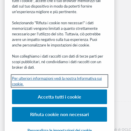
tutti i cookie", accetti che il tuo browser memorizzi tali
OCLC.org
dati sul tuo dispositivo in modo da poterti fornire
BibFormats
un'esperienza migliore e più pertinente.
Community
Ricerca
Selezionando "Rifiuta i cookie non necessari" i dati
memorizzati vengono limitati a quanto strettamente
WebJunction
necessario per l'utilizzo del sito. Tuttavia, ciò potrebbe
Rete sviluppatori
avere un impatto negativo sulla tua esperienza. Puoi
anche personalizzare le impostazioni dei cookie.
Stay in the know.
Non colleghiamo i dati raccolti con dati di terze parti per
Ricevi gli ultimi aggiornamenti di prodotti,
scopi pubblicitari, né condividiamo i dati raccolti con un
ricerche, eventi e molto altro direttamente
broker di dati.
nella tua casella di posta.
Per ulteriori informazioni vedi la nostra Informativa sui
cookie.
Subscribe now
Accetta tutti i cookie
Rifiuta cookie non necessari
© 2026 OCLC
Marchi e/o marchi di servizio nazionali e internazionali di OCLC, 
Personalizza le impostazioni dei cookie