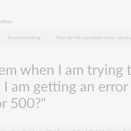
attaci
Troubleshooting
How do I fix a problem when I am try
lem when I am trying t
 I am getting an erro
or 500?"