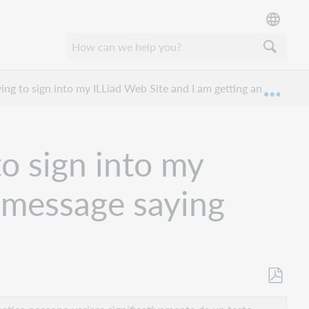
ing to sign into my ILLiad Web Site and I am getting an error mes
Espan
o sign into my
r message saying
Salva
come