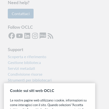
Need help?
Contattaci
Follow OCLC
Support
Scoperta e riferimento
Gestione biblioteca
Servizi metadati
Condivisione risorse
Strumenti per bibliotecari
Nota sulla versione
Cookie sui siti web OCLC
Dashboard di stato del sistema
Le nostre pagine web utilizzano i cookie, informazioni su
Siti correlati
come interagisci con il sito. Quando selezioni "Accetta