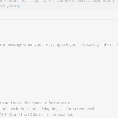
e automatica. La qualità e l'accuratezza della traduzione autom
in inglese
qui.
ror message when you are trying to logon. It is saying "Internal 
o add more disk space to fix the error.
IS and check the Handler Mappings at the server level.
SAPI-dll and the CGI.exe are not enabled.