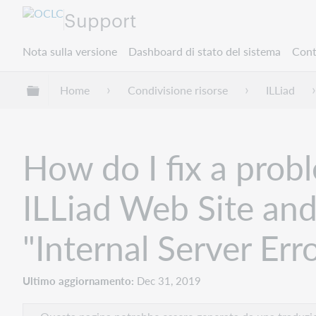
Support
Nota sulla versione
Dashboard di stato del sistema
Cont
Espandi/comprimi la gerarchia globale
Home
Condivisione risorse
ILLiad
How do I fix a prob
ILLiad Web Site and
"Internal Server Err
Ultimo aggiornamento
Dec 31, 2019