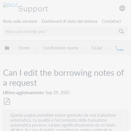
Support
Nota sulla versione
Dashboard di stato del sistema
Contattaci
Espandi/comprimi la gerarchia globale
Home
Condivisione risorse
ILLiad
Troubles
Esp
Can I edit the borrowing notes of
a request
Ultimo aggiornamento
Sep 29, 2025
Salva
Questa pagina potrebbe essere generata da una traduzione
come
automatica. La qualità e l'accuratezza della traduzione
PDF
automatica possono variare significativamente da un testo
all'altro. In caso di dubbi, consultare la pagina originale in