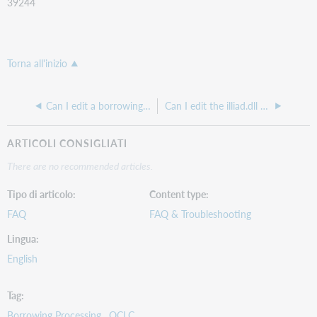
39244
Torna all'inizio
Can I edit a borrowing note after I've already sent it?
Can I edit the illiad.dll file for our webpages?
ARTICOLI CONSIGLIATI
There are no recommended articles.
Tipo di articolo
Content type
FAQ
FAQ & Troubleshooting
Lingua
English
Tag
Borrowing Processing
OCLC