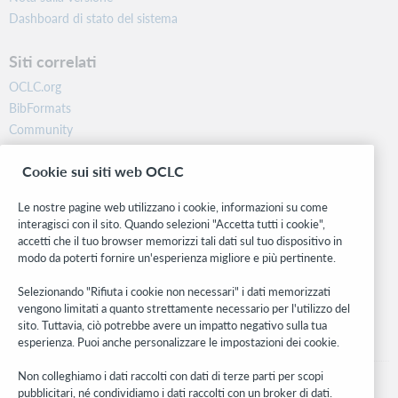
Dashboard di stato del sistema
Siti correlati
OCLC.org
BibFormats
Community
Ricerca
Cookie sui siti web OCLC
WebJunction
Rete sviluppatori
Le nostre pagine web utilizzano i cookie, informazioni su come
interagisci con il sito. Quando selezioni "Accetta tutti i cookie",
Stay in the know.
accetti che il tuo browser memorizzi tali dati sul tuo dispositivo in
modo da poterti fornire un'esperienza migliore e più pertinente.
Ricevi gli ultimi aggiornamenti di prodotti, ricerche, eventi e molto
altro direttamente nella tua casella di posta.
Selezionando "Rifiuta i cookie non necessari" i dati memorizzati
vengono limitati a quanto strettamente necessario per l'utilizzo del
Subscribe now
sito. Tuttavia, ciò potrebbe avere un impatto negativo sulla tua
esperienza. Puoi anche personalizzare le impostazioni dei cookie.
Non colleghiamo i dati raccolti con dati di terze parti per scopi
pubblicitari, né condividiamo i dati raccolti con un broker di dati.