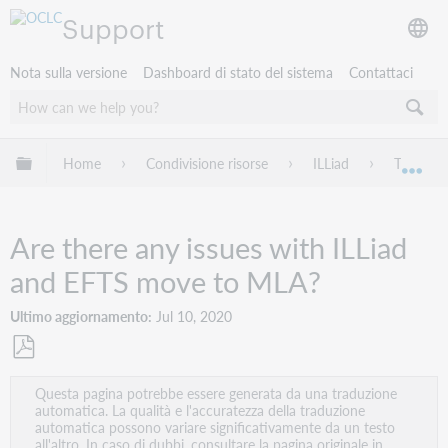
Support
Nota sulla versione
Dashboard di stato del sistema
Contattaci
Espandi/comprimi la gerarchia globale
Home
Condivisione risorse
ILLiad
Troubles
Esp
Are there any issues with ILLiad
and EFTS move to MLA?
Ultimo aggiornamento
Jul 10, 2020
Salva
Questa pagina potrebbe essere generata da una traduzione
come
automatica. La qualità e l'accuratezza della traduzione
PDF
automatica possono variare significativamente da un testo
all'altro. In caso di dubbi, consultare la pagina originale in