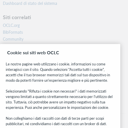
Dashboard di stato del sistema
Siti correlati
OCLC.org
BibFormats
Community
Ricerca
Cookie sui siti web OCLC
WebJunction
Rete sviluppatori
Le nostre pagine web utilizzano i cookie, informazioni su come
interagisci con il sito. Quando selezioni "Accetta tutti i cookie",
Stay in the know.
accetti che il tuo browser memorizzi tali dati sul tuo dispositivo in
modo da poterti fornire un'esperienza migliore e più pertinente.
Ricevi gli ultimi aggiornamenti di prodotti, ricerche, eventi e molto
altro direttamente nella tua casella di posta.
Selezionando "Rifiuta i cookie non necessari" i dati memorizzati
vengono limitati a quanto strettamente necessario per l'utilizzo del
Subscribe now
sito. Tuttavia, ciò potrebbe avere un impatto negativo sulla tua
esperienza. Puoi anche personalizzare le impostazioni dei cookie.
Non colleghiamo i dati raccolti con dati di terze parti per scopi
pubblicitari, né condividiamo i dati raccolti con un broker di dati.