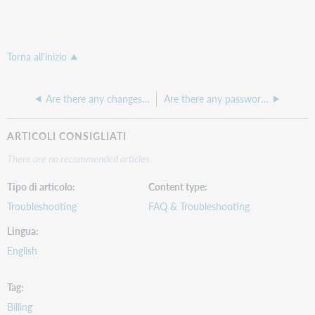
Torna all'inizio
Are there any changes that ILLiad needs to make when DOCLINE updates their Address on 8/12/2019
Are there any password history requirements when setting new passwords in ILLiad?
ARTICOLI CONSIGLIATI
There are no recommended articles.
Tipo di articolo
Content type
Troubleshooting
FAQ & Troubleshooting
Lingua
English
Tag
Billing