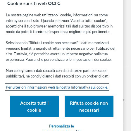
Cookie sui siti web OCLC
WebJunction
Rete sviluppatori
Le nostre pagine web utilizzano i cookie, informazioni su come
interagisci con il sito. Quando selezioni "Accetta tutti i cookie",
Stay in the know.
accetti che il tuo browser memorizzi tali dati sul tuo dispositivo in
modo da poterti fornire un'esperienza migliore e più pertinente.
Ricevi gli ultimi aggiornamenti di prodotti, ricerche, eventi e molto
altro direttamente nella tua casella di posta.
Selezionando "Rifiuta i cookie non necessari" i dati memorizzati
vengono limitati a quanto strettamente necessario per l'utilizzo del
Subscribe now
sito. Tuttavia, ciò potrebbe avere un impatto negativo sulla tua
esperienza. Puoi anche personalizzare le impostazioni dei cookie.
Non colleghiamo i dati raccolti con dati di terze parti per scopi
pubblicitari, né condividiamo i dati raccolti con un broker di dati.
Per ulteriori informazioni vedi la nostra Informativa sui cookie.
© 2026 OCLC
Marchi e/o marchi di servizio nazionali e internazionali di OCLC, Inc. e delle sue
Accetta tutti i
Rifiuta cookie non
affiliate
cookie
necessari
Informativa sui cookie
Elenco e impostazioni dei cookie
Informativa sulla privacy
Dichiarazione di accessibilità
Certificato ISO 27001
Personalizza le