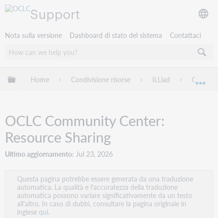
Support
Nota sulla versione
Dashboard di stato del sistema
Contattaci
Espandi/comprimi la gerarchia globale
Home
Condivisione risorse
ILLiad
OCLC Co
Esp
OCLC Community Center:
Resource Sharing
Ultimo aggiornamento
Jul 23, 2026
Questa pagina potrebbe essere generata da una traduzione
automatica. La qualità e l'accuratezza della traduzione
automatica possono variare significativamente da un testo
all'altro. In caso di dubbi, consultare la pagina originale in
inglese
qui.