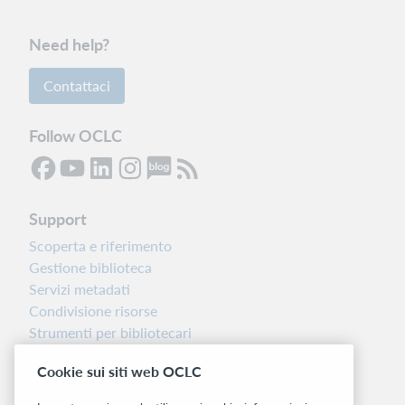
Need help?
Contattaci
Follow OCLC
Support
Scoperta e riferimento
Gestione biblioteca
Servizi metadati
Condivisione risorse
Strumenti per bibliotecari
Nota sulla versione
Cookie sui siti web OCLC
Dashboard di stato del sistema