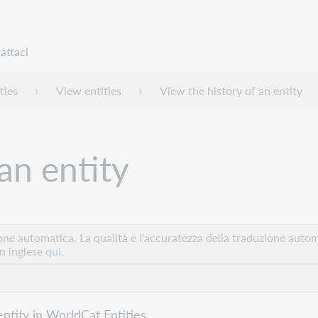
attaci
ties
View entities
View the history of an entity
an entity
e automatica. La qualità e l'accuratezza della traduzione autom
in inglese
qui.
ntity in WorldCat Entities.