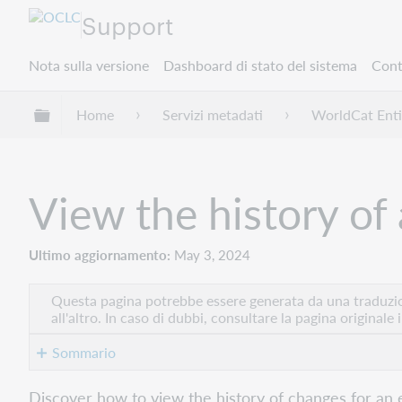
Support
Nota sulla versione
Dashboard di stato del sistema
Cont
Espandi/comprimi la gerarchia globale
Home
Servizi metadati
WorldCat Enti
View the history of 
Ultimo aggiornamento
May 3, 2024
Questa pagina potrebbe essere generata da una traduzion
all'altro. In caso di dubbi, consultare la pagina originale 
Sommario
View
Discover how to view the history of changes for an e