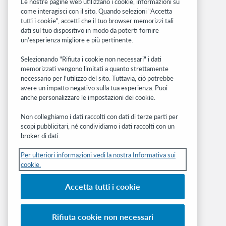
Le nostre pagine web utilizzano i cookie, informazioni su
Siti correlati
come interagisci con il sito. Quando selezioni "Accetta
tutti i cookie", accetti che il tuo browser memorizzi tali
OCLC.org
dati sul tuo dispositivo in modo da poterti fornire
BibFormats
un'esperienza migliore e più pertinente.
Community
Ricerca
Selezionando "Rifiuta i cookie non necessari" i dati
memorizzati vengono limitati a quanto strettamente
WebJunction
necessario per l'utilizzo del sito. Tuttavia, ciò potrebbe
Rete sviluppatori
avere un impatto negativo sulla tua esperienza. Puoi
anche personalizzare le impostazioni dei cookie.
Stay in the know.
Non colleghiamo i dati raccolti con dati di terze parti per
Ricevi gli ultimi aggiornamenti di prodotti,
scopi pubblicitari, né condividiamo i dati raccolti con un
ricerche, eventi e molto altro direttamente
broker di dati.
nella tua casella di posta.
Per ulteriori informazioni vedi la nostra Informativa sui
cookie.
Subscribe now
Accetta tutti i cookie
Rifiuta cookie non necessari