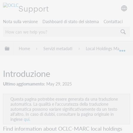
Support
Nota sulla versione
Dashboard di stato del sistema
Contattaci
Espandi/comprimi la gerarchia globale
Home
Servizi metadati
Local Holdings Maintena
Esp
Introduzione
Ultimo aggiornamento
May 29, 2025
Questa pagina potrebbe essere generata da una traduzione
automatica. La qualità e l'accuratezza della traduzione
automatica possono variare significativamente da un testo
all'altro. In caso di dubbi, consultare la pagina originale in
inglese
qui.
Find information about OCLC-MARC local holdings