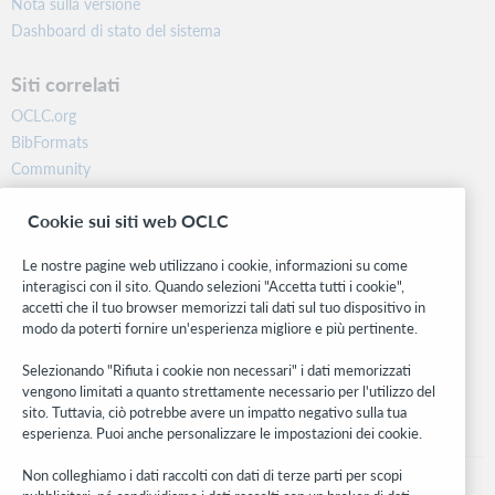
Nota sulla versione
Dashboard di stato del sistema
Siti correlati
OCLC.org
BibFormats
Community
Ricerca
Cookie sui siti web OCLC
WebJunction
Rete sviluppatori
Le nostre pagine web utilizzano i cookie, informazioni su come
interagisci con il sito. Quando selezioni "Accetta tutti i cookie",
Stay in the know.
accetti che il tuo browser memorizzi tali dati sul tuo dispositivo in
modo da poterti fornire un'esperienza migliore e più pertinente.
Ricevi gli ultimi aggiornamenti di prodotti, ricerche, eventi e molto
altro direttamente nella tua casella di posta.
Selezionando "Rifiuta i cookie non necessari" i dati memorizzati
vengono limitati a quanto strettamente necessario per l'utilizzo del
Subscribe now
sito. Tuttavia, ciò potrebbe avere un impatto negativo sulla tua
esperienza. Puoi anche personalizzare le impostazioni dei cookie.
Non colleghiamo i dati raccolti con dati di terze parti per scopi