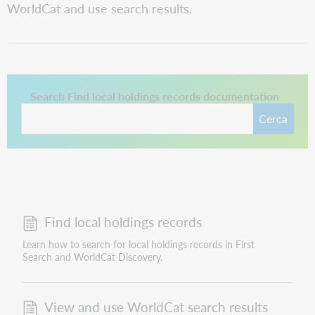
WorldCat and use search results.
Questo collegamento si apre in una nuova scheda.
Search Find local holdings records documentation
Cerca
Find local holdings records
Learn how to search for local holdings records in First
Search and WorldCat Discovery.
View and use WorldCat search results