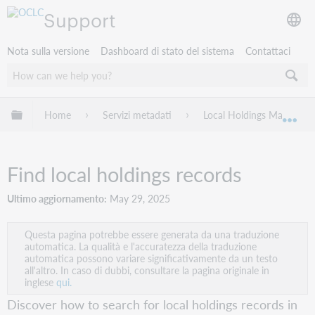
Support
Nota sulla versione
Dashboard di stato del sistema
Contattaci
Espandi/comprimi la gerarchia globale
Home
Servizi metadati
Local Holdings Maintena
Esp
Find local holdings records
Ultimo aggiornamento
May 29, 2025
Questa pagina potrebbe essere generata da una traduzione
automatica. La qualità e l'accuratezza della traduzione
automatica possono variare significativamente da un testo
all'altro. In caso di dubbi, consultare la pagina originale in
inglese
qui.
Discover how to search for local holdings records in