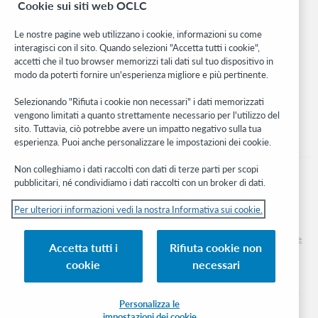
Cookie sui siti web OCLC
WebJunction
Rete sviluppatori
Le nostre pagine web utilizzano i cookie, informazioni su come
interagisci con il sito. Quando selezioni "Accetta tutti i cookie",
Stay in the know.
accetti che il tuo browser memorizzi tali dati sul tuo dispositivo in
modo da poterti fornire un'esperienza migliore e più pertinente.
Ricevi gli ultimi aggiornamenti di prodotti, ricerche, eventi e molto
altro direttamente nella tua casella di posta.
Selezionando "Rifiuta i cookie non necessari" i dati memorizzati
vengono limitati a quanto strettamente necessario per l'utilizzo del
Subscribe now
sito. Tuttavia, ciò potrebbe avere un impatto negativo sulla tua
esperienza. Puoi anche personalizzare le impostazioni dei cookie.
Non colleghiamo i dati raccolti con dati di terze parti per scopi
pubblicitari, né condividiamo i dati raccolti con un broker di dati.
Per ulteriori informazioni vedi la nostra Informativa sui cookie.
© 2026 OCLC
Marchi e/o marchi di servizio nazionali e internazionali di OCLC, Inc. e delle sue
Accetta tutti i
Rifiuta cookie non
affiliate
cookie
necessari
Informativa sui cookie
Elenco e impostazioni dei cookie
Informativa sulla privacy
Dichiarazione di accessibilità
Certificato ISO 27001
Personalizza le
impostazioni dei cookie